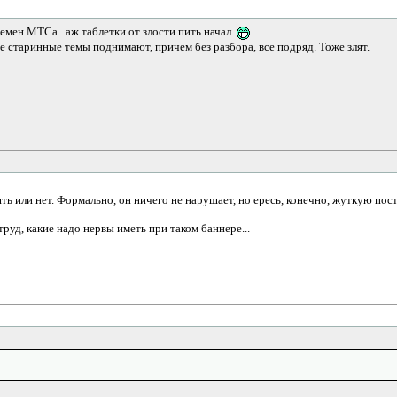
емен МТСа...аж таблетки от злости пить начал.
 старинные темы поднимают, причем без разбора, все подряд. Тоже злят.
лять или нет. Формально, он ничего не нарушает, но ересь, конечно, жуткую пос
труд, какие надо нервы иметь при таком баннере...