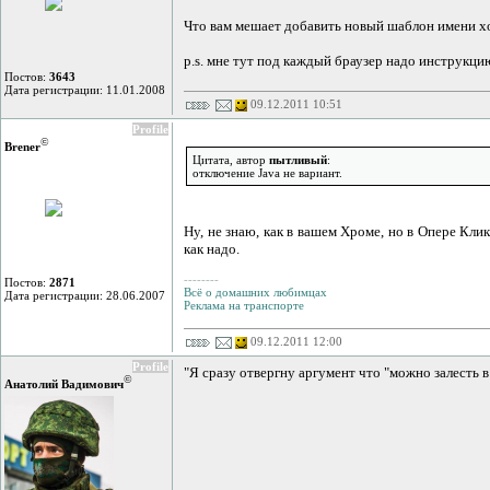
Что вам мешает добавить новый шаблон имени х
p.s. мне тут под каждый браузер надо инструкц
Постов:
3643
Дата регистрации: 11.01.2008
09.12.2011 10:51
Profile
©
Brener
Цитата, автор
пытливый
:
отключение Java не вариант.
Ну, не знаю, как в вашем Хроме, но в Опере Клик
как надо.
--------
Постов:
2871
Всё о домашних любимцах
Дата регистрации: 28.06.2007
Реклама на транспорте
09.12.2011 12:00
Profile
"Я сразу отвергну аргумент что "можно залесть 
©
Анатолий Вадимович