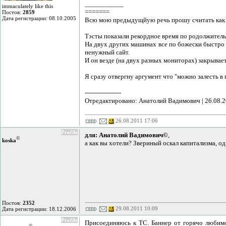
___________
immaculately like this
=======
Постов:
2859
Дата регистрации: 08.10.2005
Всю мою предыдущйую речь прошу считать как д
Тэсты показали рекордное время по родолжительн
На двух других машинах все по божески быстро з
ненужный сайт.
И он везде (на двух разных мониторах) закрывае
Я сразу отвергну аргумент что "можно залесть в
------------------
Отредактировано: Анатолий Вадимович | 26.08.2
26.08.2011 17:06
Profile
для: Анатолий Вадимович©
,
©
koska
а как вы хотели? Звериный оскал капитализма, одн
Постов:
2352
29.08.2011 10:09
Дата регистрации: 18.12.2006
Profile
Присоединяюсь к ТС. Баннер от горячо любимо
©