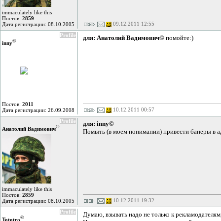
immaculately like this
Постов:
2859
09.12.2011 12:55
Дата регистрации: 08.10.2005
Profile
для: Анатолий Вадимович©
помойте:)
©
inny
Постов:
2011
10.12.2011 00:57
Дата регистрации: 26.09.2008
Profile
для: inny©
©
Анатолий Вадимович
Помыть (в моем понимании) привести банеры в а
immaculately like this
Постов:
2859
10.12.2011 19:32
Дата регистрации: 08.10.2005
Profile
Думаю, взывать надо не только к рекламодателям,
©
Tototro