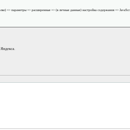
олке) => параметры => расширенные => (в личные данные) настройка содержания => JavaScri
 Яндекса.