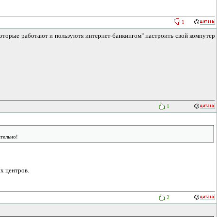
1
 которые работают и пользуютя интернет-банкингом" настроить свой компутер
1
тельно!
х центров.
2