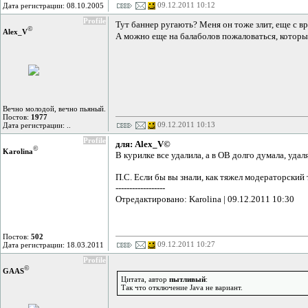
09.12.2011 10:12
Дата регистрации: 08.10.2005
Profile
Тут баннер ругають? Меня он тоже злит, еще с вр
©
Alex_V
А можно еще на балаболов пожаловаться, которые
Вечно молодой, вечно пьяный.
Постов:
1977
09.12.2011 10:13
Дата регистрации: ..
Profile
для: Alex_V©
©
Karolina
В курилке все удалила, а в ОВ долго думала, уда
П.С. Если бы вы знали, как тяжел модераторский 
------------------
Отредактировано: Karolina | 09.12.2011 10:30
Постов:
502
09.12.2011 10:27
Дата регистрации: 18.03.2011
Profile
©
GAAS
Цитата, автор
пытливый
:
Так что отключение Java не вариант.