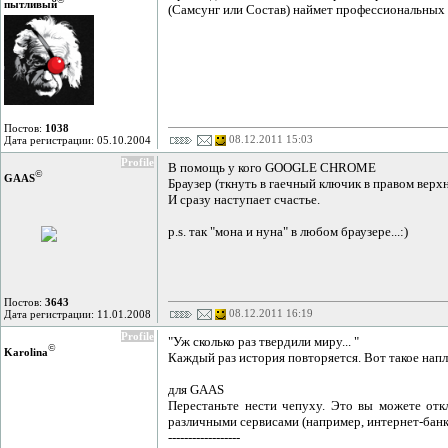
пытливый
(Самсунг или Состав) наймет профессиональных 
Постов:
1038
08.12.2011 15:03
Дата регистрации: 05.10.2004
Profile
В помощь у кого GOOGLE CHROME
©
GAAS
Браузер (ткнуть в гаечный ключик в правом верх
И сразу наступает счастье.
p.s. так "мона и нуна" в любом браузере...:)
Постов:
3643
08.12.2011 16:19
Дата регистрации: 11.01.2008
Profile
"Уж сколько раз твердили миру... "
©
Karolina
Каждый раз история повторяется. Вот такое напл
для GAAS
Перестаньте нести чепуху. Это вы можете отк
различными сервисами (например, интернет-банк
------------------