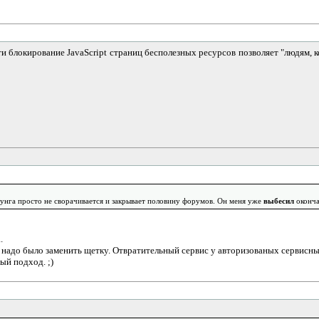
ти блокирование JavaScript страниц бесполезных ресурсов позволяет "людям,
унга просто не сворачивается и закрывает половину форумов. Он меня уже
выбесил
оконча
.
 надо было заменить щетку. Отвратительный сервис у авторизованых сервисны
ый подход. ;)