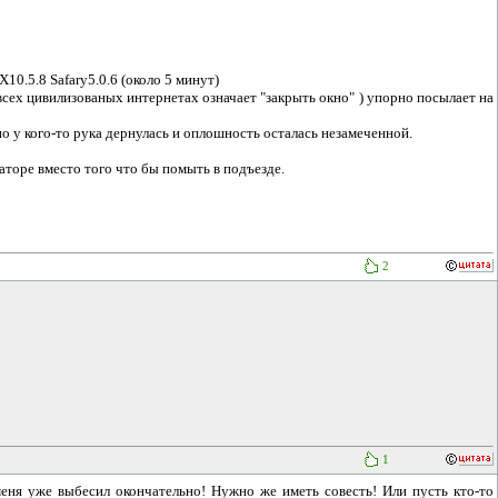
10.5.8 Safary5.0.6 (около 5 минут)
всех цивилизованых интернетах означает "закрыть окно" ) упорно посылает на
о у кого-то рука дернулась и оплошность осталась незамеченной.
аторе вместо того что бы помыть в подъезде.
2
1
еня уже выбесил окончательно! Нужно же иметь совесть! Или пусть кто-то