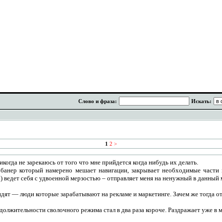
Слово и фраза:
Искать:
1
2
>
икогда не зарекаюсь от того что мне прийдется когда нибудь их делать.
 банер который намерено мешает навигации, закрывает необходимые части м
та) ведет себя с удвоенной мерзостью – отправляет меня на ненужный в данный
идят — люди которые зарабатывают на рекламе и маркетинге. Зачем же тогда от
олжительности сволочного режима стал в два раза короче. Раздражает уже в 