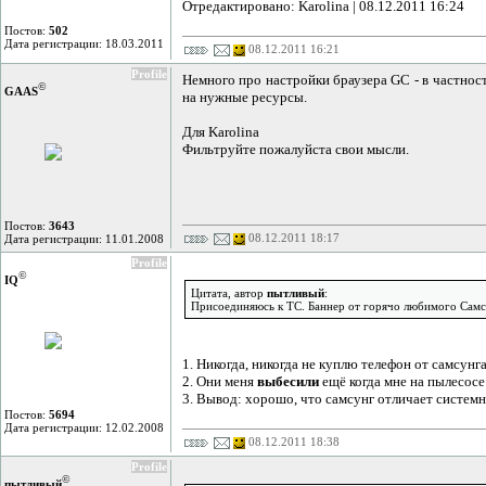
Отредактировано: Karolina | 08.12.2011 16:24
Постов:
502
Дата регистрации: 18.03.2011
08.12.2011 16:21
Profile
Немного про настройки браузера GC - в частнос
©
GAAS
на нужные ресурсы.
Для Karolina
Фильтруйте пожалуйста свои мысли.
Постов:
3643
08.12.2011 18:17
Дата регистрации: 11.01.2008
Profile
©
IQ
Цитата, автор
пытливый
:
Присоединяюсь к ТС. Баннер от горячо любимого Самс
1. Никогда, никогда не куплю телефон от самсунга
2. Они меня
выбесили
ещё когда мне на пылесосе
3. Вывод: хорошо, что самсунг отличает системн
Постов:
5694
Дата регистрации: 12.02.2008
08.12.2011 18:38
Profile
©
пытливый