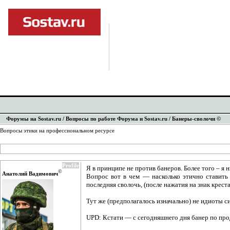
Форумы на Sostav.ru
/
Вопросы по работе Форума и Sostav.ru
/ Банеры-сволочи ©
Вопросы этики на профессиональном ресурсе
Profile
Я в принципе не против банеров. Более того – я н
©
Анатолий Вадимович
Вопрос вот в чем — насколько этично ставить
последняя сволочь, (после нажатия на знак крес
Тут же (предполагалось изначально) не идиоты с
UPD: Кстати — с сегодняшнего дня банер по прод