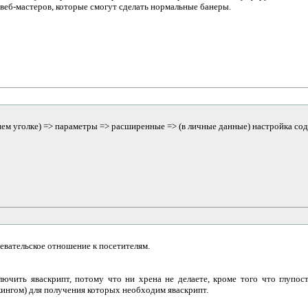
веб-мастеров, которые смогут сделать нормальные банеры.
нем уголке) => параметры => расширенные => (в личные данные) настройка сод
евательское отношение к посетителям.
лючить яваскрипт, потому что ни хрена не делаете, кроме того что глупо
ингом) для получения которых необходим яваскрипт.