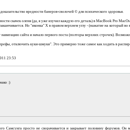
оказательство вредности банеров-сволочей © для психического здоровья.
ости скачек оленя (да, я уже изучил каждую его деталь) в MacBook Pro MacOsX
аканчивается. Но "иконка" X в правом верхнем углу - (нажатие на который во 
т навигацию сайта и начало первого поста (полторы верхних строчек). Возможн
 префы, отключить куки-шмуки". Это примерно тоже самое как ходить в распир
011 23:53
ако :)
го Самсунга просто не сворачивается и закрывает половину форумов. Он м