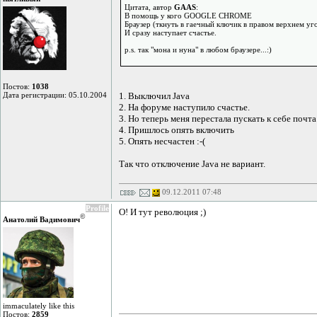
Цитата, автор
GAAS
:
В помощь у кого GOOGLE CHROME
Браузер (ткнуть в гаечный ключик в правом верхнем уг
И сразу наступает счастье.
p.s. так "мона и нуна" в любом браузере...:)
Постов:
1038
Дата регистрации: 05.10.2004
1. Выключил Java
2. На форуме наступило счастье.
3. Но теперь меня перестала пускать к себе почта
4. Пришлось опять включить
5. Опять несчастен :-(
Так что отключение Java не вариант.
09.12.2011 07:48
Profile
О! И тут революция ;)
©
Анатолий Вадимович
immaculately like this
Постов:
2859