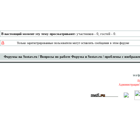
В настоящий момент эту тему просматривают:
участников - 0, гостей - 0.
Только зарегистрированные пользователи могут оставлять сообщения в этом форуме
Форумы на Sostav.ru
/
Вопросы по работе Форума и Sostav.ru
/ проблемы с изображе
тел/ф
П
Администрация S