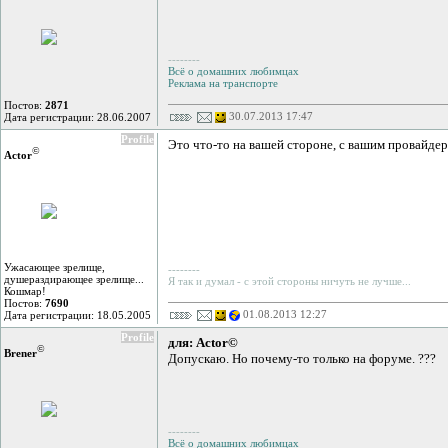
--------
Всё о домашних любимцах
Реклама на транспорте
Постов:
2871
30.07.2013 17:47
Дата регистрации: 28.06.2007
Profile
Это что-то на вашей стороне, с вашим провайдер
©
Actor
Ужасающее зрелище,
--------
душераздирающее зрелище...
Я так и думал - с этой стороны ничуть не лучше...
Кошмар!
Постов:
7690
01.08.2013 12:27
Дата регистрации: 18.05.2005
Profile
для: Actor©
©
Brener
Допускаю. Но почему-то только на форуме. ???
--------
Всё о домашних любимцах