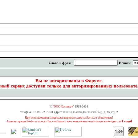
Слово и фраза:
Искать:
Вы не авторизованы в Форуме.
ный сервис доступен только для авторизированных пользовате
©
"ООО Состав.ру"
1998-2026
тел/факс:
+7 495 225 1331
адрес:
109004, Москва, Пестовский пер., д. 16, стр. 2
При использовании материалов портала ссылка на Sostav.ru обязательна!
E-mail
Администрация Sostav.ru просит Вас сообщать о всех замеченных технических неполадках на