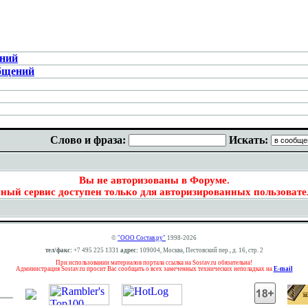
ений
бщений
Слово и фраза:
Искать:
Вы не авторизованы в Форуме.
ный сервис доступен только для авторизированных пользовате
©
"ООО Состав.ру"
1998-2026
тел/факс:
+7 495 225 1331
адрес:
109004, Москва, Пестовский пер., д. 16, стр. 2
При использовании материалов портала ссылка на Sostav.ru обязательна!
Администрация Sostav.ru просит Вас сообщать о всех замеченных технических неполадках на
E-mail