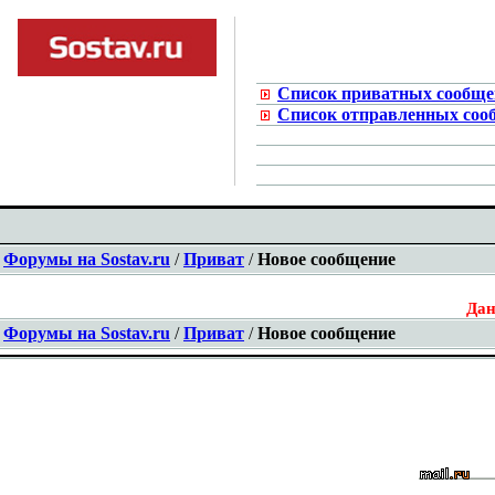
Список приватных сообщ
Список отправленных соо
Форумы на Sostav.ru
/
Приват
/
Новое сообщение
Дан
Форумы на Sostav.ru
/
Приват
/
Новое сообщение