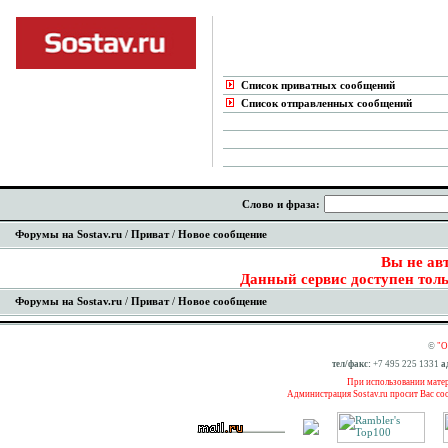
Список приватных сообщений
Список отправленных сообщений
Слово и фраза:
Форумы на Sostav.ru
/
Приват
/
Новое сообщение
Вы не ав
Данный сервис доступен толь
Форумы на Sostav.ru
/
Приват
/
Новое сообщение
©
"О
тел/факс:
+7 495 225 1331
а
При использовании матери
Администрация Sostav.ru просит Вас со