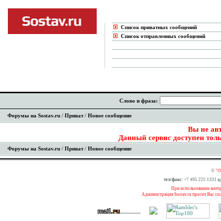
Список приватных сообщений
Список отправленных сообщений
Слово и фраза:
Форумы на Sostav.ru
/
Приват
/
Новое сообщение
Вы не ав
Данный сервис доступен толь
Форумы на Sostav.ru
/
Приват
/
Новое сообщение
©
"О
тел/факс:
+7 495 225 1331
а
При использовании матери
Администрация Sostav.ru просит Вас со