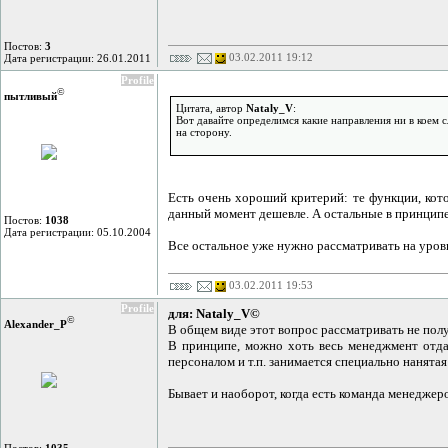
Постов:
3
03.02.2011 19:12
Дата регистрации: 26.01.2011
Profile
©
пытливый
Цитата, автор
Nataly_V
:
Вот давайте определимся какие направления ни в коем 
на сторону.
Есть очень хороший критерий: те функции, кото
данный момент дешевле. А остальные в принципе
Постов:
1038
Дата регистрации: 05.10.2004
Все остальное уже нужно рассматривать на уровн
03.02.2011 19:53
Profile
для: Nataly_V©
©
Alexander_P
В общем виде этот вопрос рассматривать не получ
В принципе, можно хоть весь менеджмент отдав
персоналом и т.п. занимается специально нанята
Бывает и наоборот, когда есть команда менеджер