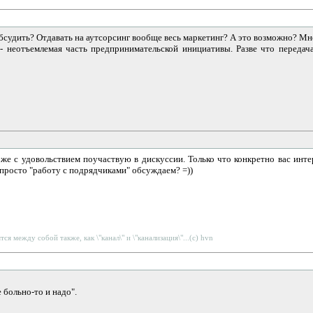
бсудить? Отдавать на аутсорсинг вообще весь маркетинг? А это возможно? Мн
 - неотъемлемая часть предпринимательской инициативы. Разве что передач
же с удовольствием поучаствую в дискуссии. Только что конкретно вас инте
т просто "работу с подрядчиками" обсуждаем? =))
тся между собой также, как \"канал\" и \"канализация\"...(c) hvn
 больно-то и надо".