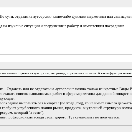
По сути, отдавая на аутсорсинг какие-либо функции маркетинга или сам марке
д на изучение ситуации и погружения в работу и компетенция посредника.
лучае нельзя отдавать на аутсорсинг, например, стратегию компании. А какие функции можн
х... Отдавать или не отдавать на аутсорсинг можно только конкретные Виды Р
оставить список выполняемых работ в сфере маркетинга для данной конкретн
едующие:
еобходимо выполнять раз в квартал (полгода, год), то не имеет смысла держат
ы требуют углубленного знания рынка, продукта, внутренней структуры компан
сером, который "в теме").
ные профессионалы всегда стоят дорого. Тут сэкономить не получается.