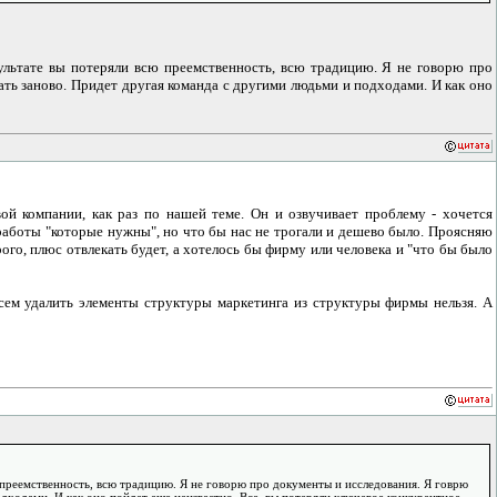
зультате вы потеряли всю преемственность, всю традицию. Я не говорю про
ать заново. Придет другая команда с другими людьми и подходами. И как оно
вой компании, как раз по нашей теме. Он и озвучивает проблему - хочется
 работы "которые нужны", но что бы нас не трогали и дешево было. Проясняю
рого, плюс отвлекать будет, а хотелось бы фирму или человека и "что бы было
всем удалить элементы структуры маркетинга из структуры фирмы нельзя. А
ю преемственность, всю традицию. Я не говорю про документы и исследования. Я говрю