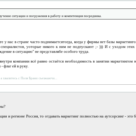
изучение ситуации и погружения в работу и компетенция посредника.
ге у нас в стране часто поднимаетсятогда, когда у фирмы нет базы маркетин
специалистов, уоторые никого к ним не подпускают ;- ))) И с уходом этих
дение в ситуацию" не представлябе особого труда.
внутри компании всё равно остаётся необходимость в занятии маркетингом 
 флаг ей в руку.
 а хвалитесь с Поля Брани съезжаючи...
ры?
ции и регионе Россия, то отдавать маркетинг полностью на аутсорсинг - это б