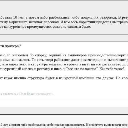
аботали 10 лет, а потом либо разбежались, либо подрядчик разорился. В ре
тему маркетинга, включая персонал. И вам весь маркетинг придется выстраив
вое конкурентное преимущество, если оно таковым было.
сти примеры?
иваю со знакомым по спорту, одиним из акционеров производственно-торго
оно само занималось. То есть люди работают, дают рекомендации и выполняют
я, что маркетолог и структура желаемого уровня в штат на все хотения это до
онкурентный анализ, и рекламу и пиар, и "всё что положено". Как тебе такое?
вот какая именно структура будет в конкретной компании это другое. Но со
 а хвалитесь с Поля Брани съезжаючи...
10 лет, а потом либо разбежались, либо подрядчик разорился. В результате вы потеряли вс