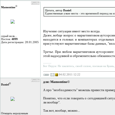
Profile
©
Mamontino
Цитата, автор
Daniel
:
Единственные узкие места - это временной период на 
Изучение ситуации имеет место всегда.
Далее, вобще вопрос о маркетинговом аутсорсин
серый волк...
Постов:
4099
находится в головах и компьютерах отдельных 
Дата регистрации: 28.01.2005
присутствуют маркетинговые базы данных, "вхож
Третье. При любом маркетинговом аутсорсинге 
этой надоедливой и обременительно обязанности -
--------
Бог Перун: Не хвалитесь, своей силою, поезжая на Брань,
04.02.2011 12:22
Profile
для: Mamontino©
©
Daniel
А про "необходимость" можешь привести приме
Понятно, что если говорить о сегодняшней ситуа
ли вообще".
Так вот, вообще, можно...
Отмщать неразумным