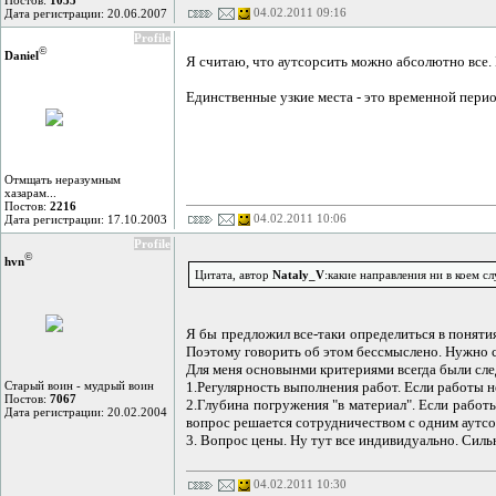
Постов:
1035
04.02.2011 09:16
Дата регистрации: 20.06.2007
Profile
©
Daniel
Я считаю, что аутсорсить можно абсолютно все. 
Единственные узкие места - это временной перио
Отмщать неразумным
хазарам...
Постов:
2216
04.02.2011 10:06
Дата регистрации: 17.10.2003
Profile
©
hvn
Цитата, автор
Nataly_V
:какие направления ни в коем с
Я бы предложил все-таки определиться в понятия
Поэтому говорить об этом бессмыслено. Нужно с
Для меня основынми критериями всегда были сл
Старый воин - мудрый воин
1.Регулярность выполнения работ. Если работы н
Постов:
7067
2.Глубина погружения "в материал". Если работ
Дата регистрации: 20.02.2004
вопрос решается сотрудничеством с одним аутсор
3. Вопрос цены. Ну тут все индивидуально. Силь
04.02.2011 10:30