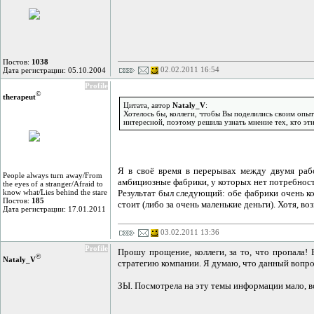
Постов:
1038
02.02.2011 16:54
Дата регистрации: 05.10.2004
Profile
©
therapeut
Цитата, автор
Nataly_V
:
Хотелось бы, коллеги, чтобы Вы поделились своим опыт
интересной, поэтому решила узнать мнение тех, кто эти
Я в своё время в перерывах между двумя раб
People always turn away/From
амбициозные фабрики, у которых нет потребности
the eyes of a stranger/Afraid to
know what/Lies behind the stare
Результат был следующий: обе фабрики очень ко
Постов:
185
стоит (либо за очень маленькие деньги). Хотя, во
Дата регистрации: 17.01.2011
03.02.2011 13:36
Profile
Прошу прощение, коллеги, за то, что пропала! 
©
Nataly_V
стратегию компании. Я думаю, что данный вопро
ЗЫ. Посмотрела на эту темы информации мало, 