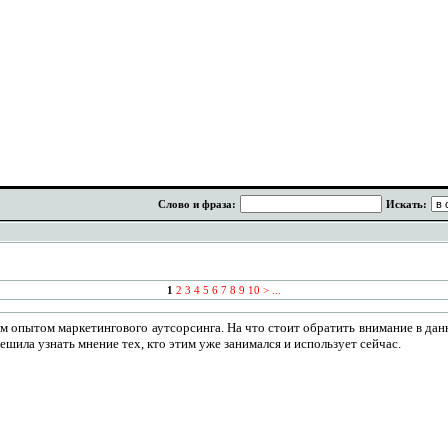
Слово и фраза:
Искать:
1
2
3
4
5
6
7
8
9
10
>
...
м опытом маркетингового аутсорсинга. На что стоит обратить внимание в данн
ешила узнать мнение тех, кто этим уже занимался и использует сейчас.