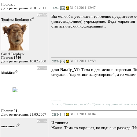
Постов:
3
31.01.2011 12:47
Дата регистрации: 26.01.2011
Profile
Вы могли бы уточнить что именно предлагаете о
©
Трофим Верблюдов
(инвестиционное) учреждение. Ведь маркетинг
статистический исследований...
Camel Trophy'м
Постов:
1740
31.01.2011 12:59
Дата регистрации: 18.02.2008
Profile
для: Nataly_V©
Тема и для меня интересная. То
©
MiuMitsu
ситуации "маркетинг на аутсорсинг" , а то може
--------
Кстати, \"ёмкость рынка\" и \"доли конкурентов\" соотнося
Постов:
911
31.01.2011 18:04
Дата регистрации: 21.03.2007
Profile
И тишина.
©
пытливый
Жалко. Тема-то хорошая, но видно из разряда "Не