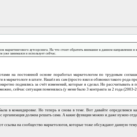
ом маркетингового аутсорсинга. На что стоит обратить внимание в данном направлении и ка
м уже занимался и использует сейчас.
отами на постоянной основе поработал маркетологом по трудовым соглаше
 в маркетологе в штате. Нашёл их сам (просто взял и обзвонил такого рода пр
нкретно поднялись за счёт изменений, которые я сделал. Но рассчитывать в п
зможно, сейчас ситуация поменялась (у меня было 3 контракта за 2 года (2003-20
Была в командировке. Но теперь я снова в теме. Вот давайте определимся ка
с организация должна решать сама. А какие функции можно и даже нужно отда
вот ссылка на сообщество маркетологов, которые тоже обсуждают данную тем