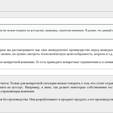
случае нельзя отдавать на аутсорсинг, например, стратегию компании. Я думаю, что данны
рые вы рассматриваете как свое конкурентное преимущество перед конкурента
 можно, но нужно смотреть технологическую целесообразность, затраты и т.д.
е конкретной компании. То есть приводите конкретные ограничения и условия
ится. Только для конкретной ситуации можно говорить о том, что стоит отдават
ать на аутсорс. Например, я знаю, так делают некоторые собственники гос
я управляющая компания.
ов без производства. Они разрабатывают и продают продукт, а его производс