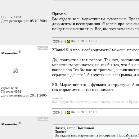
Пример.
Постов:
1038
Вы отдали весь маркетинг на аутсорсинг. Прор
Дата регистрации: 05.10.2004
документы и исследования. Я говрю про всю сис
пойдет еще неизвестно. Все, вы потеряли ключе
04.02.2011 12:51
Profile
2Daniel© А про "необходимость" можешь приве
©
Mamontino
Да, пропустил этот вопрос. Так вот, разговар
маркетингм заниматься, но как бы так, что бы 
вопрос про "то бы нас не трогали ", и выясняетс
сердито и дёшево". А хочется и анализ рынка, и к
P.S. Маркетинг это и функция и структура. А 
серый волк...
некоторые именно так и понимают.
Постов:
4099
Дата регистрации: 28.01.2005
--------
Бог Перун: Не хвалитесь, своей силою, поезжая на Брань,
04.02.2011 13:01
Profile
©
Mamontino
Цитата, автор
Пытливый
:
Пример.
Вы отдали весь маркетинг на аутсорсинг. Проработали 