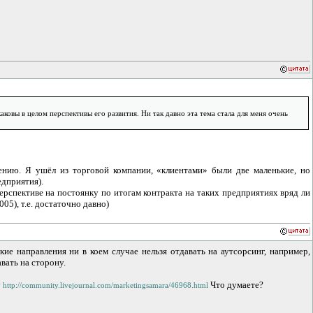
ковы в целом перспективы его развития. Ни так давно эта тема стала для меня очень
нию. Я ушёл из торговой компании, «клиентами» были две маленькие, но
едприятия).
ерспективе на постоянку по итогам контракта на таких предприятиях вряд ли
05), т.е. достаточно давно)
кие направления ни в коем случае нельзя отдавать на аутсорсинг, например,
вать на сторону.
у
Что думаете?
http://community.livejournal.com/marketingsamara/46968.html