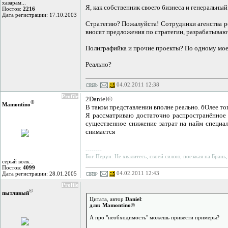
хазарам...
Я, как собственник своего бизнеса и генеральный
Постов:
2216
Дата регистрации: 17.10.2003
Стратегию? Пожалуйста! Сотрудники агенства ре
вносят предложения по стратегии, разрабатывают
Полиграфийка и прочие проекты? По одному мое
Реально?
04.02.2011 12:38
Profile
2Daniel©
©
Mamontino
В таком представлении вполне реально. бОлее то
Я рассматриваю достаточно распространённое м
существенное снижение затрат на найм специали
снимается
--------
Бог Перун: Не хвалитесь, своей силою, поезжая на Брань,
серый волк...
Постов:
4099
04.02.2011 12:43
Дата регистрации: 28.01.2005
Profile
©
пытливый
Цитата, автор
Daniel
:
для: Mamontino©
А про "необходимость" можешь привести примеры?