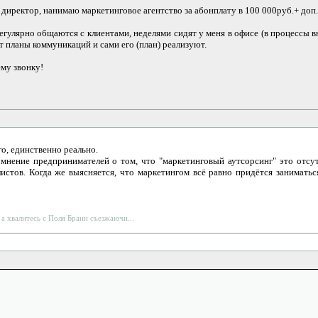
 директор, нанимаю маркетинговое агентство за абонплату в 100 000руб.+ доп.
гулярно общаются с клиентами, неделями сидят у меня в офисе (в процессы в
 планы коммуникаций и сами его (план) реализуют.
му звонку!
го, единственно реально.
нение предпринимателей о том, что "маркетинговый аутсорсинг" это отсут
стов. Когда же выясняется, что маркетингом всё равно придётся заниматься 
 а хвалитесь с Поля Брани съезжаючи...