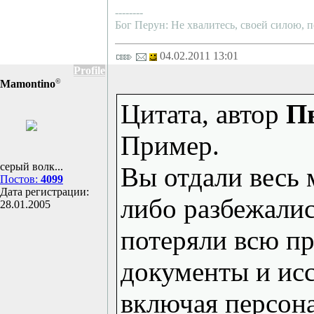
--------
Бог Перун: Не хвалитесь, своей силою, п
04.02.2011 13:01
Profile
©
Mamontino
Цитата, автор
П
Пример.
серый волк...
Вы отдали весь 
Постов:
4099
Дата регистрации:
либо разбежалис
28.01.2005
потеряли всю пр
документы и исс
включая персона