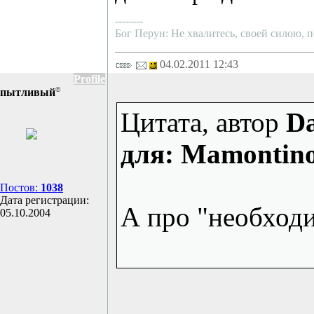
--------
Бог Перун: Не хвалитесь, своей силою, п
04.02.2011 12:43
Profile
©
пытливый
Цитата, автор
Da
для: Mamontin
Постов:
1038
Дата регистрации:
А про "необход
05.10.2004