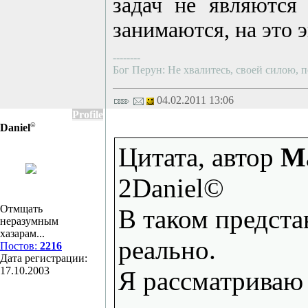
задач не являются
занимаются, на это э
--------
Бог Перун: Не хвалитесь, своей силою, п
04.02.2011 13:06
Profile
©
Daniel
Цитата, автор
M
2Daniel©
Отмщать
В таком предста
неразумным
хазарам...
реально.
Постов:
2216
Дата регистрации:
17.10.2003
Я рассматриваю