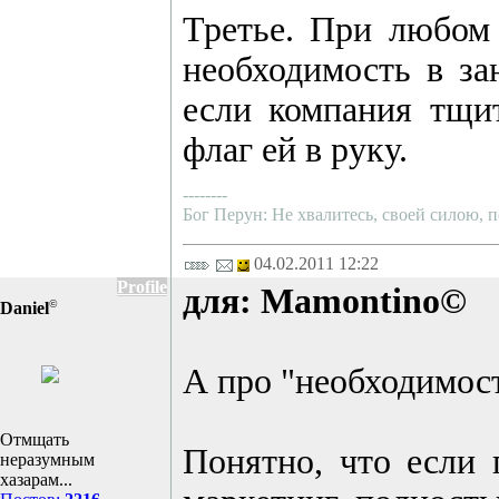
Третье. При любом 
необходимость в за
если компания тщит
флаг ей в руку.
--------
Бог Перун: Не хвалитесь, своей силою, п
04.02.2011 12:22
Profile
для: Mamontino©
©
Daniel
А про "необходимос
Отмщать
Понятно, что если 
неразумным
хазарам...