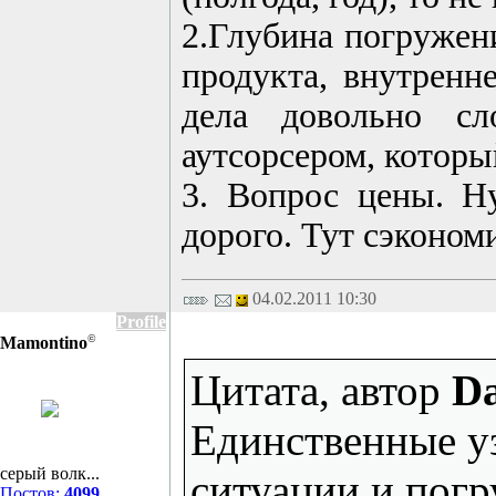
2.Глубина погружени
продукта, внутренн
дела довольно сл
аутсорсером, который
3. Вопрос цены. Н
дорого. Тут сэконом
04.02.2011 10:30
Profile
©
Mamontino
Цитата, автор
Da
Единственные уз
серый волк...
ситуации и погр
Постов:
4099