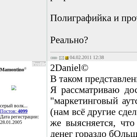
Полиграфийка и про
Реально?
04.02.2011 12:38
Profile
2Daniel©
©
Mamontino
В таком представлен
Я рассматриваю дос
"маркетинговый аут
серый волк...
(нам всё другие сде
Постов:
4099
Дата регистрации:
же выясняется, что
28.01.2005
денег гораздо бОльше