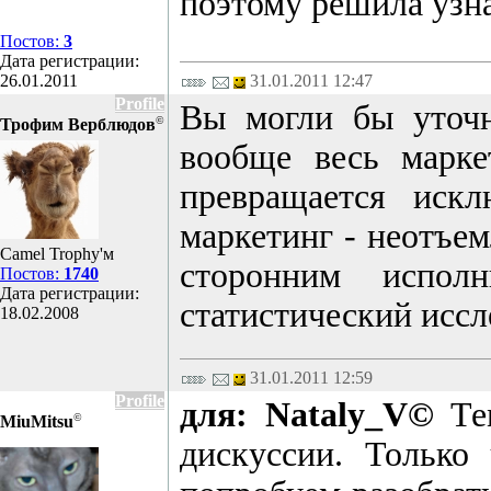
поэтому решила узна
Постов:
3
Дата регистрации:
26.01.2011
31.01.2011 12:47
Profile
Вы могли бы уточн
©
Трофим Верблюдов
вообще весь марке
превращается искл
маркетинг - неотъем
Camel Trophy'м
сторонним исполн
Постов:
1740
Дата регистрации:
статистический иссл
18.02.2008
31.01.2011 12:59
Profile
для: Nataly_V©
Тем
©
MiuMitsu
дискуссии. Только