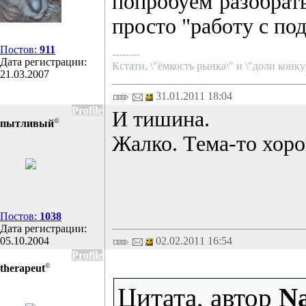
попробуем разобрать
просто "работу с по
Постов:
911
--------
Дата регистрации:
Кстати, \"ёмкость рынка\" и \"доли конку
21.03.2007
31.01.2011 18:04
Profile
И тишина.
©
пытливый
Жалко. Тема-то хоро
Постов:
1038
Дата регистрации:
05.10.2004
02.02.2011 16:54
Profile
©
therapeut
Цитата, автор
Na