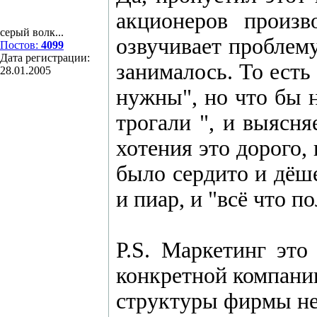
акционеров произв
серый волк...
озвучивает проблему
Постов:
4099
Дата регистрации:
занималось. То ест
28.01.2005
нужны", но что бы н
трогали ", и выясня
хотения это дорого,
было сердито и дёше
и пиар, и "всё что п
P.S. Маркетинг это
конкретной компании
структуры фирмы не