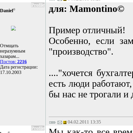
Profile
для: Mamontino©
©
Daniel
Пример отличный!
Особенно, если зам
Отмщать
"производство".
неразумным
хазарам...
Постов:
2216
Дата регистрации:
...."хочется бухгал
17.10.2003
есть люди работают
бы нас не трогали и
04.02.2011 13:35
Profile
Мы как-то все врем
©