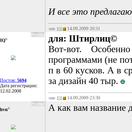
И все это предлагаю
14.09.2009 20:31
Profile
для: Штирлиц©
©
IQ
Вот-вот. Особенн
программами (не пот
п в 60 кусков. А в с
за дизайн 40 тыр.
Постов:
5694
Дата регистрации:
12.02.2008
14.09.2009 23:30
Profile
А как вам название 
©
hvn