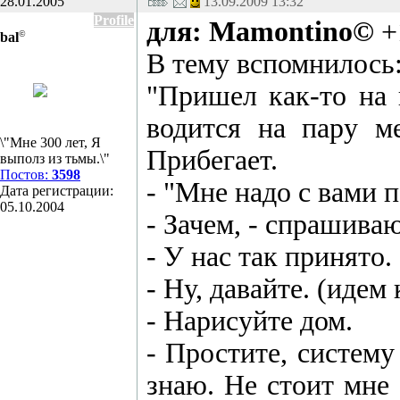
28.01.2005
13.09.2009 13:32
Profile
для: Mamontino©
+
©
bal
В тему вспомнилось
"Пришел как-то на 
водится на пару м
\"Мне 300 лет, Я
Прибегает.
выполз из тьмы.\"
Постов:
3598
- "Мне надо с вами 
Дата регистрации:
05.10.2004
- Зачем, - спрашиваю
- У нас так принято.
- Ну, давайте. (идем 
- Нарисуйте дом.
- Простите, систему
знаю. Не стоит мне 