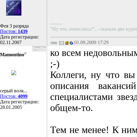
--------
Фея 3 разряда
"Ну что, понеслись?", - сказали две ку
Постов:
1439
Дата регистрации:
02.11.2007
01.09.2009 17:29
Profile
ко всем недовольны
©
Mamontino
;-)
Коллеги, ну что вы
описания ваканс
серый волк...
специалистами звезд
Постов:
4099
Дата регистрации:
общем-то.
28.01.2005
Тем не менее! К ним