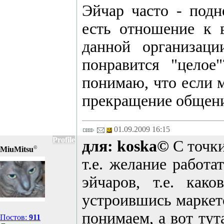
Эйчар часто - подн
есть отношение к 
данной организаци
понравится "целое
понимаю, что если м
прекращение общения,
01.09.2009 16:15
Profile
для: koska©
С точки
©
MiuMitsu
т.е. желание работа
эйчаров, т.е. ка
устроившись маркет
понимаем, а вот тут
Постов:
911