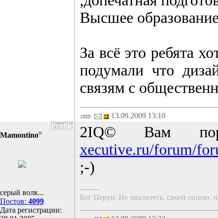
,допечатная подготов
Высшее образование
За всё это ребята х
подумали что диза
связям с общественн
13.09.2009 13:10
Profile
2IQ© Вам по
©
Mamontino
xecutive.ru/forum/fo
;-)
--------
серый волк...
Бог Перун: Не хвалитесь, своей силою, п
Постов:
4099
Дата регистрации: