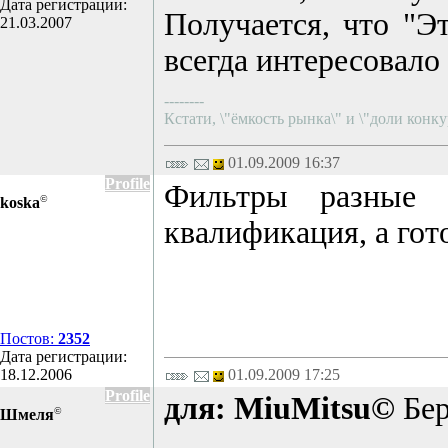
Дата регистрации:
Получается, что "Э
21.03.2007
всегда интересовало
--------
Кстати, \"ёмкость рынка\" и \"доли конку
01.09.2009 16:37
Profile
Фильтры разные б
©
koska
квалификация, а гото
Постов:
2352
Дата регистрации:
18.12.2006
01.09.2009 17:25
Profile
для: MiuMitsu©
Бер
©
Шмеля