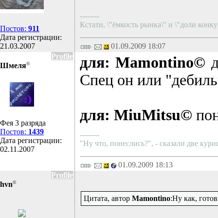
--------
Кстати, \"ёмкость рынка\" и \"доли конку
Постов:
911
Дата регистрации:
21.03.2007
01.09.2009 18:07
Profile
для: Mamontino©
д
©
Шмеля
Спец он или "дебиль
для: MiuMitsu©
пон
Фея 3 разряда
Постов:
1439
--------
Дата регистрации:
"Ну что, понеслись?", - сказали две ку
02.11.2007
01.09.2009 18:13
Profile
©
hvn
Цитата, автор
Mamontino
:Ну как, гото