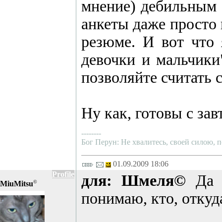
мнение) дебильным с
анкеты даже просто
резюме. И вот что 
девочки и мальчики"
позволяйте считать 
Ну как, готовы с за
--------
Бог Перун: Не хвалитесь, своей силою, п
01.09.2009 18:06
Profile
для: Шмеля©
Да я
©
MiuMitsu
понимаю, кто, откуда