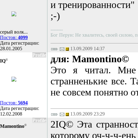
и тренированности"
;-)
--------
серый волк...
Бог Перун: Не хвалитесь, своей силою, п
Постов:
4099
Дата регистрации:
28.01.2005
13.09.2009 14:37
Profile
для: Mamontino©
©
IQ
Это я читал. Мне 
странненькие все. Т
не совсем понятно о
Постов:
5694
Дата регистрации:
12.02.2008
13.09.2009 23:29
Profile
2IQ© Эта странность
©
Mamontino
которому оч-ч-ч-ень