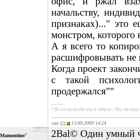
офис, и ржал вза
начальству, индиви
признаках)..." это
монстром, которого 
А я всего то копиро
расшифровывать не 
Когда проект законч
с такой психолог
продержался""
--------
\"Я согласен бегать в табуне,\ Но, не под
13.09.2009 14:24
Profile
2Bal© Один умный че
©
Mamontino