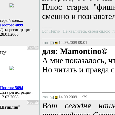
Плюс старая "фишк
смешно и познавате
серый волк...
Постов:
4099
--------
Дата регистрации:
Бог Перун: Не хвалитесь, своей силою, п
28.01.2005
14.09.2009 09:01
Profile
для: Mamontino©
©
IQ
А мне показалось, ч
Но читать и правда 
Постов:
5694
Дата регистрации:
12.02.2008
14.09.2009 11:29
Profile
Вот сегодня наше
©
Штирлиц
производство Север