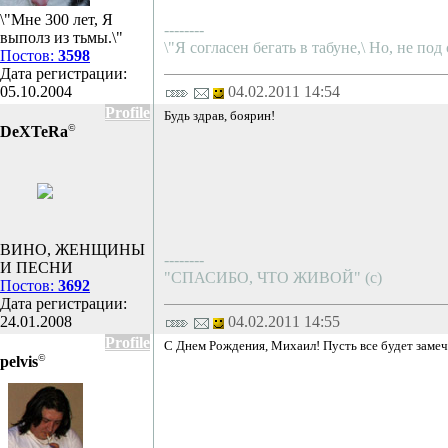
\"Мне 300 лет, Я
--------
выполз из тьмы.\"
\"Я согласен бегать в табуне,\ Но, не под
Постов:
3598
Дата регистрации:
05.10.2004
04.02.2011 14:54
Profile
Будь здрав, боярин!
©
DeXTeRа
ВИНО, ЖЕНЩИНЫ
--------
И ПЕСНИ
"СПАСИБО, ЧТО ЖИВОЙ" (с)
Постов:
3692
Дата регистрации:
24.01.2008
04.02.2011 14:55
Profile
С Днем Рождения, Михаил! Пусть все будет замеча
©
pelvis