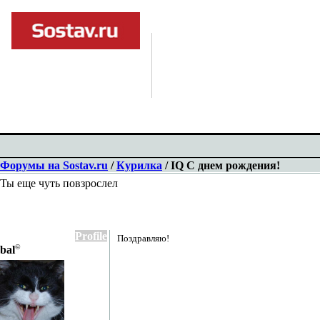
Форумы на Sostav.ru
/
Курилка
/ IQ C днем рождения!
Ты еще чуть повзрослел
Profile
Поздравляю!
©
bal