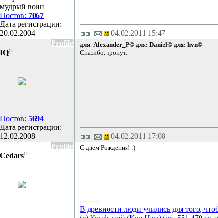
мудрый воин
Постов:
7067
Дата регистрации:
20.02.2004
04.02.2011 15:47
Profile
для: Alexander_P©
для: Daniel©
для: hvn©
©
IQ
Спасибо, тронут.
Постов:
5694
Дата регистрации:
12.02.2008
04.02.2011 17:08
Profile
С днем Рождения! :)
©
Cedars
--------
В древности люди учились для того, что
(с) Конфуций (Кун Цзы) (ок. 551 479 гг. д