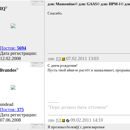
Profile
для: Mamontino©
для: GAAS©
для: ИРМ-1©
дл
©
IQ
Спасибо.
Постов:
5694
Дата регистрации:
12.02.2008
07.02.2011 13:03
Profile
С днем рождения!
©
livandos
Пусть твой айки-ю растёт и зашкаливает, прорывая
--------
undead
"Перо должно быть отточено"
Постов:
375
Дата регистрации:
07.06.2008
09.02.2011 14:10
Profile
Я прозевал болея((( с днем варенья