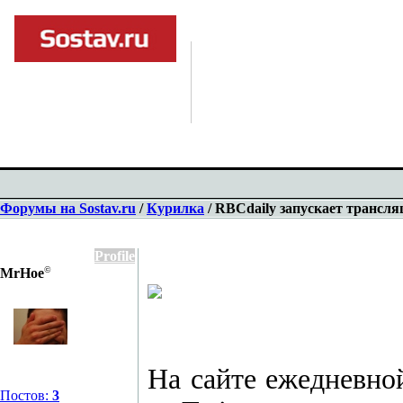
Форумы на Sostav.ru
/
Курилка
/ RBCdaily запускает трансл
Profile
©
MrHoe
На сайте ежедневно
Постов:
3