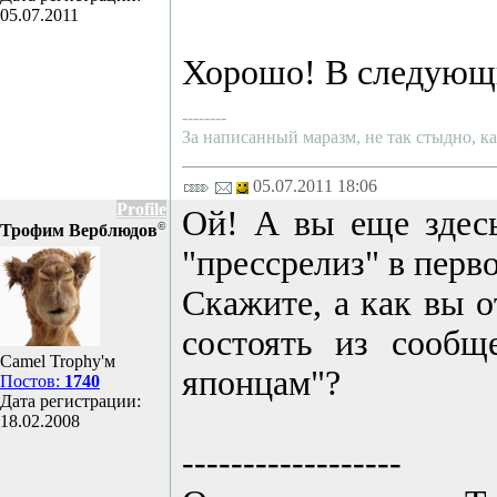
05.07.2011
Хорошо! В следующи
--------
За написанный маразм, не так стыдно, ка
05.07.2011 18:06
Profile
Ой! А вы еще здесь
©
Трофим Верблюдов
"прессрелиз" в перв
Скажите, а как вы о
состоять из сообщ
Camel Trophy'м
японцам"?
Постов:
1740
Дата регистрации:
18.02.2008
------------------