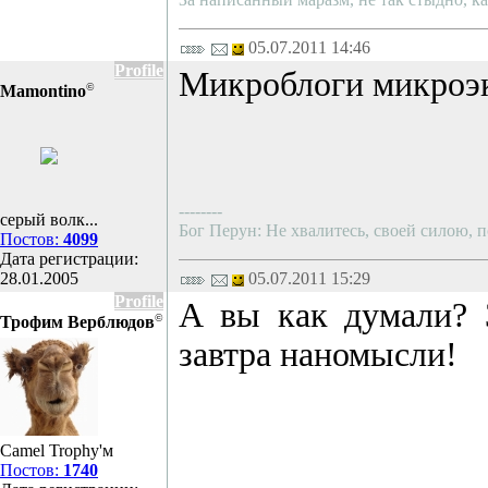
05.07.2011 14:46
Profile
Микроблоги микроэк
©
Mamontino
--------
серый волк...
Бог Перун: Не хвалитесь, своей силою, п
Постов:
4099
Дата регистрации:
28.01.2005
05.07.2011 15:29
Profile
А вы как думали? З
©
Трофим Верблюдов
завтра наномысли!
Camel Trophy'м
Постов:
1740