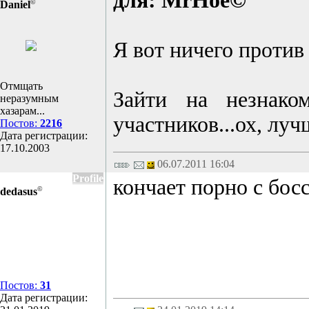
для: MrHoe©
©
Daniel
Я вот ничего против 
Отмщать
Зайти на незнако
неразумным
хазарам...
участников...ох, лу
Постов:
2216
Дата регистрации:
17.10.2003
06.07.2011 16:04
Profile
кончает порно с бо
©
dedasus
Постов:
31
Дата регистрации: