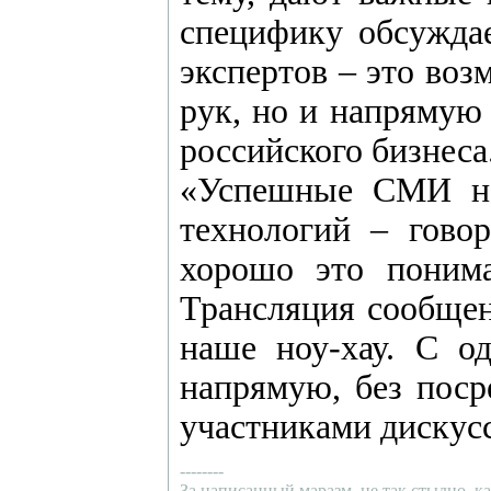
специфику обсуждае
экспертов – это во
рук, но и напрямую
российского бизнеса
«Успешные СМИ не
технологий – гов
хорошо это понима
Трансляция сообщен
наше ноу-хау. С о
напрямую, без поср
участниками дискус
--------
За написанный маразм, не так стыдно, ка