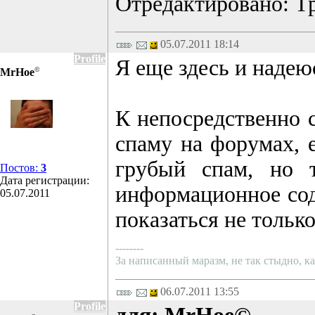
Отредактировано: Тр
05.07.2011 18:14
Profile
Я еще здесь и надеюс
©
MrHoe
К непосредственно с
спаму на форумах, 
грубый спам, но т
Постов:
3
Дата регистрации:
информационное сод
05.07.2011
показаться не только
--------
За написанный маразм, не так стыдно, ка
06.07.2011 13:55
Profile