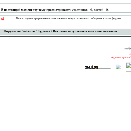
В настоящий момент эту тему просматривают:
участников - 0, гостей - 0.
Только зарегистрированные пользователи могут оставлять сообщения в этом форуме
Форумы на Sostav.ru
/
Курилка
/ Вот такое вступление к описанию вакансии
тел/ф
П
Администрация S