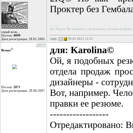
Проктер без Гембала 
--------
Бог Перун: Не хвалитесь, своей силою, поезжая на Брань,
серый волк...
Постов:
4099
30.01.2012 12:21
Дата регистрации: 28.01.2005
Profile
для: Karolina©
©
Brener
Ой, я подобных рез
отдела продаж прос
дизайнеры - сотрудн
Постов:
2871
Вот, например. Чело
Дата регистрации: 28.06.2007
правки ее резюме.
------------------
Отредактировано: Br