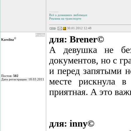
--------
Всё о домашних любимцах
Реклама на транспорте
30.01.2012 12:48
Profile
для: Brener©
©
Karolina
А девушка не без
документов, но с гр
и перед запятыми н
Постов:
502
месте рискнула в
Дата регистрации: 18.03.2011
приятная. А это важн
для: inny©