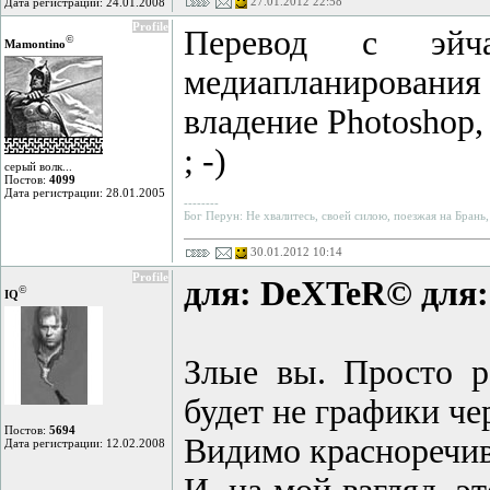
27.01.2012 22:58
Дата регистрации: 24.01.2008
Profile
Перевод с эйча
©
Mamontino
медиапланировани
владение Photoshop,
; -)
серый волк...
Постов:
4099
Дата регистрации: 28.01.2005
--------
Бог Перун: Не хвалитесь, своей силою, поезжая на Брань,
30.01.2012 10:14
Profile
для: DeXTeR©
для
©
IQ
Злые вы. Просто р
будет не графики че
Постов:
5694
Видимо красноречив
Дата регистрации: 12.02.2008