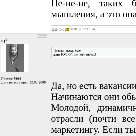
Не-не-не, таких 
мышления, а это опа
30.01.2012 13:14
Profile
©
IQ
Цитата, автор
hvn
:
для: IQ©
Ой, не горячитесь!
Постов:
5694
Дата регистрации: 12.02.2008
Да, но есть ваканси
Начинаются они обы
Молодой, динамич
отрасли (почти вс
маркетингу. Если ты