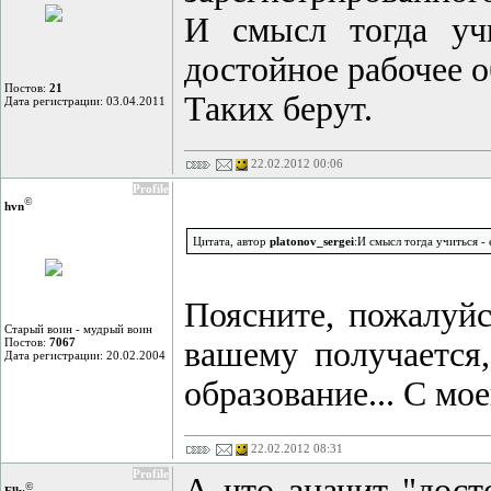
И смысл тогда уч
достойное рабочее о
Постов:
21
Таких берут.
Дата регистрации: 03.04.2011
22.02.2012 00:06
Profile
©
hvn
Цитата, автор
platonov_sergei
:И смысл тогда учиться 
Поясните, пожалуйс
Старый воин - мудрый воин
Постов:
7067
вашему получается,
Дата регистрации: 20.02.2004
образование... С мое
22.02.2012 08:31
Profile
А что значит "дост
©
Elly