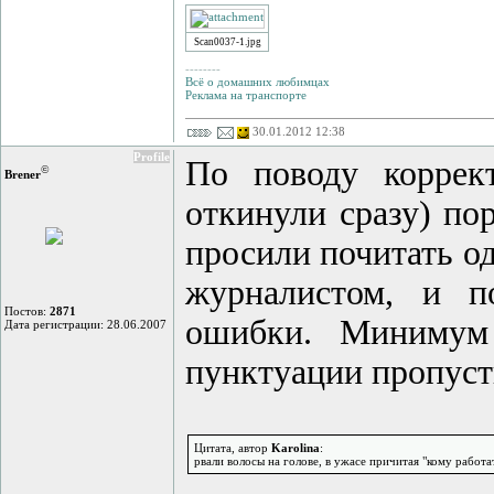
Scan0037-1.jpg
--------
Всё о домашних любимцах
Реклама на транспорте
30.01.2012 12:38
Profile
По поводу коррек
©
Brener
откинули сразу) пор
просили почитать од
журналистом, и п
Постов:
2871
ошибки. Минимум
Дата регистрации: 28.06.2007
пунктуации пропуст
Цитата, автор
Karolina
:
рвали волосы на голове, в ужасе причитая "кому работа