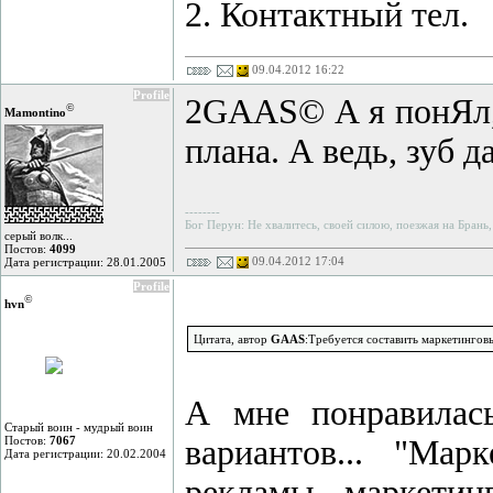
2. Контактный тел.
09.04.2012 16:22
Profile
2GAAS© А я понЯл, 
©
Mamontino
плана. А ведь, зуб д
--------
Бог Перун: Не хвалитесь, своей силою, поезжая на Брань,
серый волк...
Постов:
4099
09.04.2012 17:04
Дата регистрации: 28.01.2005
Profile
©
hvn
Цитата, автор
GAAS
:Требуется составить маркетингов
А мне понравилась
Старый воин - мудрый воин
Постов:
7067
вариантов... "Мар
Дата регистрации: 20.02.2004
рекламы маркетин