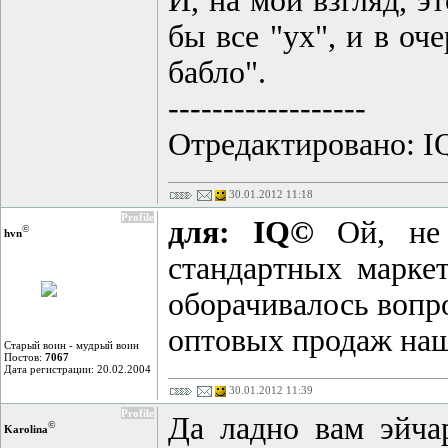
И, на мой взгляд, э
бы все "ух", и в о
бабло".
------------------
Отредактировано: IQ
30.01.2012 11:18
Profile
для: IQ©
Ой, не 
©
hvn
стандартных марке
оборачивалось вопр
оптовых продаж наш
Старый воин - мудрый воин
Постов:
7067
Дата регистрации: 20.02.2004
30.01.2012 11:39
Profile
Да ладно вам эйча
©
Karolina