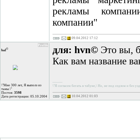
рекламы компании
компании"
09.04.2012 17:12
Profile
для: hvn©
Это вы, б
©
bal
Как вам название в
--------
\"Мне 300 лет, Я выполз из
\"Я согласен бегать в табуне,\ Но, не под седлом и без узд
тьмы.\"
Постов:
3598
10.04.2012 01:03
Дата регистрации: 05.10.2004