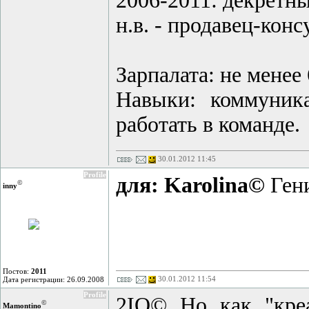
2006-2011: декретн
н.в. - продавец-кон
Зарпалата: не менее
Навыки: коммуника
работать в команде.
30.01.2012 11:45
Profile
для: Karolina©
Гени
©
inny
Постов:
2011
30.01.2012 11:54
Дата регистрации: 26.09.2008
Profile
2IQ© Но как "креа
©
Mamontino