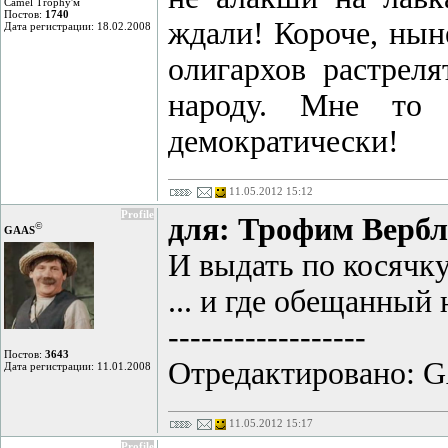
Camel Trophy'м
Постов:
1740
ждали! Короче, нын
Дата регистрации: 18.02.2008
олигархов растреля
народу. Мне то 
демократически!
11.05.2012 15:12
Profile
для: Трофим Верб
©
GAAS
И выдать по косячку
... и где обещанный
------------------
Постов:
3643
Отредактировано: GA
Дата регистрации: 11.01.2008
11.05.2012 15:17
Profile