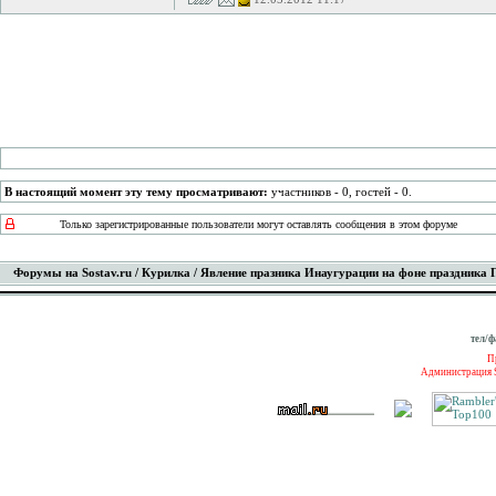
В настоящий момент эту тему просматривают:
участников - 0, гостей - 0.
Только зарегистрированные пользователи могут оставлять сообщения в этом форуме
Форумы на Sostav.ru
/
Курилка
/ Явление празника Инаугурации на фоне праздника
тел/ф
П
Администрация S