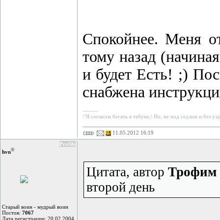
Спокойнее. Меня о
тому назад (начиная
и будет Есть! ;) По
снабжена инструкци
--------
\"Я согласен бегать в табуне,\ Но, не под седлом и без узд
11.05.2012 16:19
Profile
©
hvn
Цитата, автор
Трофим 
второй день
Старый воин - мудрый воин
Постов:
7067
Дата регистрации: 20.02.2004