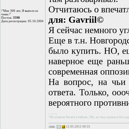
Отчитаюсь о впечат
\"Мне 300 лет, Я выполз из
тьмы.\"
для: Gavriil©
Постов:
3598
Дата регистрации: 05.10.2004
Я сейчас немного у
Еще в т.н. Новгоро
было купить. НО, е
наверное еще раньш
современная оппозици
На вопрос, на чьи
ответа. Только, ооо
вероятного противни
--------
\"Я согласен бегать в табуне,\ Но, не под седлом и без узд
12.05.2012 00:55