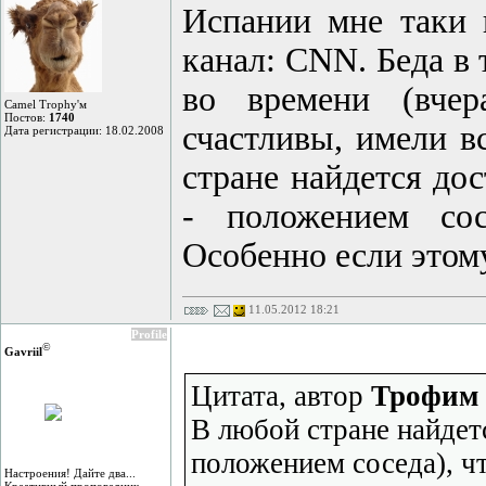
Испании мне таки 
канал: CNN. Беда в 
во времени (вчер
Camel Trophy'м
Постов:
1740
счастливы, имели в
Дата регистрации: 18.02.2008
стране найдется до
- положением сос
Особенно если этом
11.05.2012 18:21
Profile
©
Gavriil
Цитата, автор
Трофим 
В любой стране найдет
положением соседа), ч
Настроения! Дайте два...