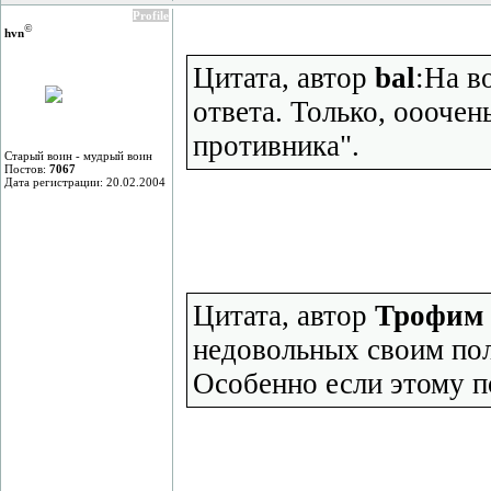
Profile
©
hvn
Цитата, автор
bal
:На в
ответа. Только, ооочен
противника".
Старый воин - мудрый воин
Постов:
7067
Дата регистрации: 20.02.2004
Цитата, автор
Трофим 
недовольных своим по
Особенно если этому п