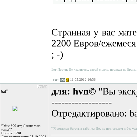
Странная у вас мате
2200 Eвров/ежемеся
; -)
--------
Бог Перун: Не хвалитесь, своей силою, поезжая на Брань,
11.05.2012 16:36
Profile
для: hvn©
"Вы экск
©
bal
------------------
Отредактировано: bal
--------
\"Мне 300 лет, Я выполз из
\"Я согласен бегать в табуне,\ Но, не под седлом и без узд
тьмы.\"
Постов:
3598
Дата регистрации: 05.10.2004