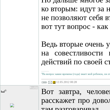
ко вторым: идут за 
не позволяют себя в
вот тут вопрос - как
Ведь вторые очень у
на совестливости
действий по своей с
--------
"На вопрос какие времена (года) знает мой ребенок, он отв
12.05.2012 00:28
Profile
Вот завтра, челов
©
bal
расскажет про дово
там разговаривал.