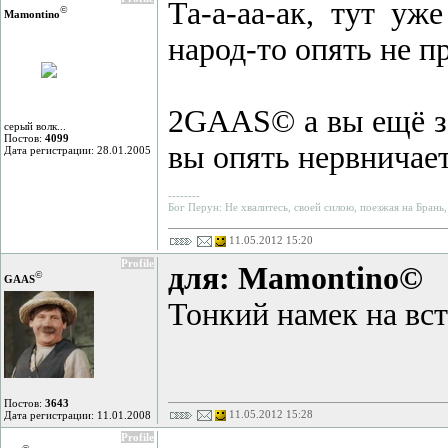
Та-а-аа-ак, тут уж
©
Mamontino
народ-то опять не пр
2GAAS© а вы ещё за
серый волк...
Постов:
4099
вы опять нервничает
Дата регистрации: 28.01.2005
--------
Бог Перун: Не хвалитесь, своей силою, поезжая на Брань,
11.05.2012 15:20
Profile
для: Mamontino©
©
GAAS
Тонкий намек на вс
Постов:
3643
11.05.2012 15:28
Дата регистрации: 11.01.2008
Profile