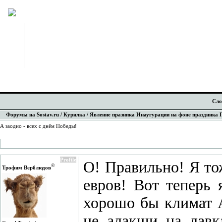
Сло
Форумы на Sostav.ru
/
Курилка
/ Явление празника Инаугурации на фоне праздника
А заодно - всех с днём Победы!
Profile
О! Правильно! Я то
©
Трофим Верблюдов
евров! Вот теперь 
хорошо бы климат А
не алакши на лавк