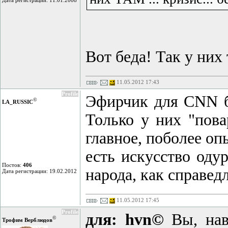
Дата регистрации: 11.01.2008
Вот беда! Так у них 
11.05.2012 17:43
Profile
Эфирчик для CNN бо
©
LA_RUSSIC
Только у них "пова
главное, поболее оп
есть искусство оду
Постов:
406
народа, как справед
Дата регистрации: 19.02.2012
11.05.2012 17:45
Profile
для: hvn©
Вы, нав
©
Трофим Верблюдов