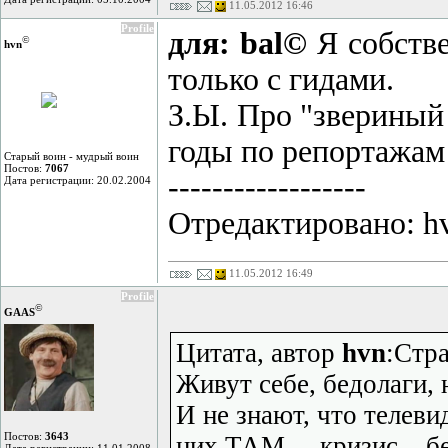
11.05.2012 16:46
Profile
для: bal©
Я собстве
©
hvn
только с гидами.
З.Ы. Про "звериный 
годы по репортажам 
Старый воин - мудрый воин
Постов:
7067
------------------
Дата регистрации: 20.02.2004
Отредактировано: hv
11.05.2012 16:49
Profile
©
GAAS
Цитата, автор
hvn
:Стра
Живут себе, бедолаги, н
И не знают, что телеви
Постов:
3643
них ТАМ ... кризис... б