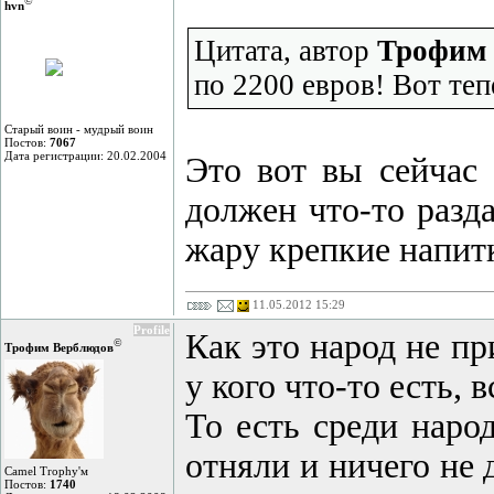
©
hvn
Цитата, автор
Трофим 
по 2200 евров! Вот теп
Старый воин - мудрый воин
Постов:
7067
Дата регистрации: 20.02.2004
Это вот вы сейчас 
должен что-то разда
жару крепкие напитк
11.05.2012 15:29
Profile
Как это народ не пр
©
Трофим Верблюдов
у кого что-то есть, 
То есть среди народ
отняли и ничего не д
Camel Trophy'м
Постов:
1740