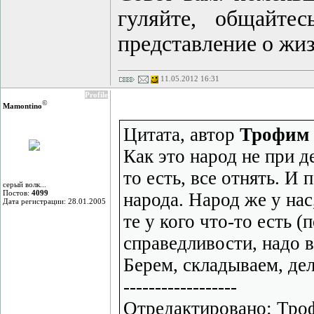
гуляйте, общайте
представление о жиз
11.05.2012 16:31
Profile
©
Mamontino
Цитата, автор
Трофим 
Как это народ не при д
то есть, все отнять. И 
серый волк...
Постов:
4099
народа. Народ же у нас,
Дата регистрации: 28.01.2005
те у кого что-то есть (
справедливости, надо в
Берем, складываем, де
------------------
Отредактировано: Троф