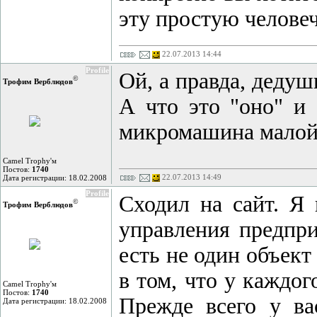
эту простую человеч
22.07.2013 14:44
Profile
Ой, а правда, дедушк
©
Трофим Верблюдов
А что это "оно" и 
микромашина малой
Camel Trophy'м
Постов:
1740
22.07.2013 14:49
Дата регистрации: 18.02.2008
Profile
Сходил на сайт. Я
©
Трофим Верблюдов
управления предпр
есть не один объект
в том, что у каждог
Camel Trophy'м
Постов:
1740
Прежде всего у ва
Дата регистрации: 18.02.2008