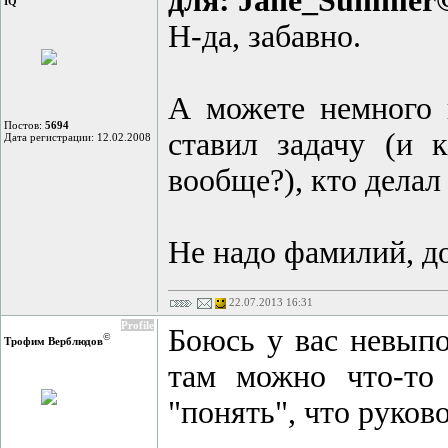
для: Jane_Summer
IQ
Н-да, забавно.
А можете немного 
Постов:
5694
ставил задачу (и 
Дата регистрации: 12.02.2008
вообще?), кто делал
Не надо фамилий, д
22.07.2013 16:31
Profile
Боюсь у вас невыпо
©
Трофим Верблюдов
там можно что-то 
"понять", что руково