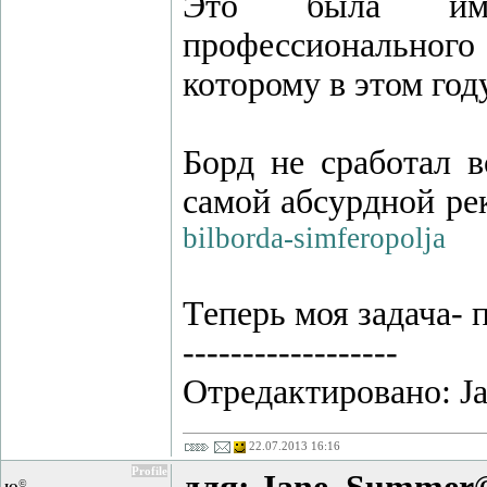
Это была имид
профессиональног
которому в этом год
Борд не сработал в
самой абсурдной р
bilborda-simferopolja
Теперь моя задача- 
------------------
Отредактировано: Ja
22.07.2013 16:16
Profile
©