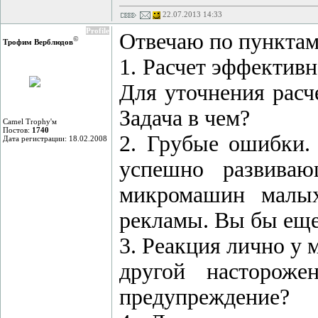
22.07.2013 14:33
Profile
Отвечаю по пунктам
©
Трофим Верблюдов
1. Расчет эффектив
Для уточнения расч
Задача в чем?
Camel Trophy'м
Постов:
1740
2. Грубые ошибки.
Дата регистрации: 18.02.2008
успешно развиваю
микромашин малых
рекламы. Вы бы еще
3. Реакция лично у 
другой настороже
предупреждение?