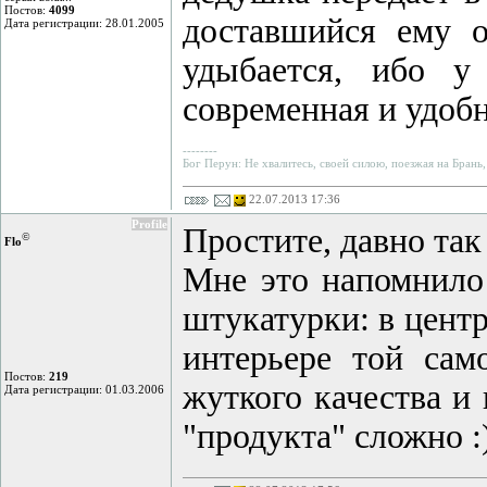
Постов:
4099
доставшийся ему 
Дата регистрации: 28.01.2005
удыбается, ибо у
современная и удобна
--------
Бог Перун: Не хвалитесь, своей силою, поезжая на Брань,
22.07.2013 17:36
Profile
Простите, давно так 
©
Flo
Мне это напомнило 
штукатурки: в центр
интерьере той сам
Постов:
219
жуткого качества и
Дата регистрации: 01.03.2006
"продукта" сложно :