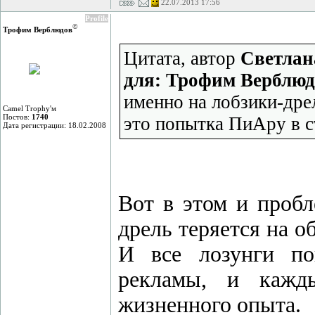
22.07.2013 17:56
Profile
©
Трофим Верблюдов
Цитата, автор
Светлан
для: Трофим Верблю
именно на лобзики-дре
Camel Trophy'м
Постов:
1740
это попытка ПиАру в с
Дата регистрации: 18.02.2008
Вот в этом и пробл
дрель теряется на о
И все лозунги по
рекламы, и кажд
жизненного опыта.