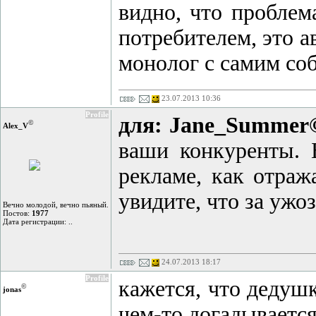
видно, что проблем
потребителем, это а
монолог с самим соб
23.07.2013 10:36
Profile
для: Jane_Summer
©
Alex_V
ваши конкуренты. 
рекламе, как отраж
увидите, что за ужоз
Вечно молодой, вечно пьяный.
Постов:
1977
Дата регистрации: ..
24.07.2013 18:17
Profile
кажется, что дедуш
©
jonas
чем-то догадывается