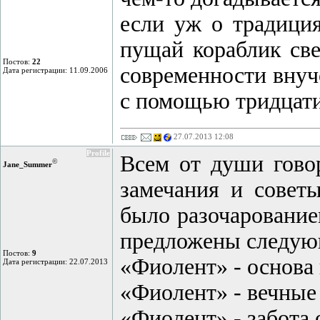
если уж о традиция
пущай кораблик све
Постов:
22
современности внуч
Дата регистрации: 11.09.2006
с помощью тридцати 
27.07.2013 12:08
Profile
Всем от души гов
©
Jane_Summer
замечания и советы
было разочарование
предложены следую
Постов:
9
«Фиолент» - основа
Дата регистрации: 22.07.2013
«Фиолент» - вечные
«Фиолент» - забота 