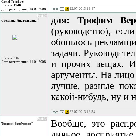
Camel Trophy'м
Постов:
1740
22.07.2013 16:47
Дата регистрации: 18.02.2008
Profile
для: Трофим Вер
©
Светлана Анатольевна
(руководство), есл
обошлось рекламщик
задачи. Руководител
Постов:
316
и прочих вещах. И
Дата регистрации: 14.04.2008
аргументы. На лицо
лучше, разные пок
какой-нибудь, ну и 
22.07.2013 16:58
Profile
Вообще, это распр
©
Трофим Верблюдов
личное восприятие