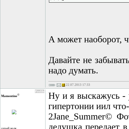
А может наоборот, 
Давайте не забыват
надо думать.
22.07.2013 17:33
Profile
Ну и я выскажусь - 
©
Mamontino
гипертонии иил что-т
2Jane_Summer© Фот
дедушка передает в
серый волк...