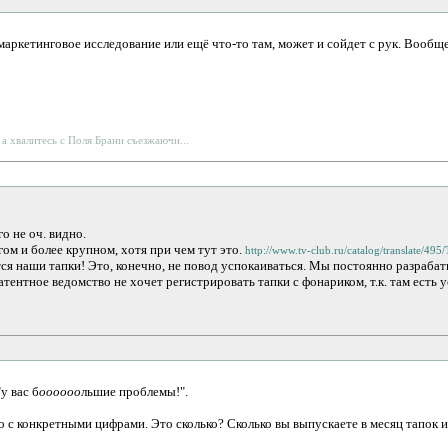
аркетинговое исследование или ещё что-то там, может и сойдет с рук. Вообще
 а хвалитесь с Поля Брани съезжаючи...
о не оч. видно.
гом и более крупном, хотя при чем тут это.
http://www.tv-club.ru/catalog/translate/49
я наши тапки! Это, конечно, не повод успокаиваться. Мы постоянно разрабаты
патентное ведомство не хочет регистрировать тапки с фонариком, т.к. там есть 
у вас б
оооооо
льшие проблемы!".
 с конкретными цифрами. Это сколько? Сколько вы выпускаете в месяц тапок и