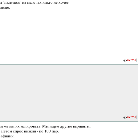
 "палиться" на мелочах никто не хочет.
льные.
дем же мы их копировать. Мы ищем другие варианты.
 Летом спрос низкий - по 100 пар.
графиями.