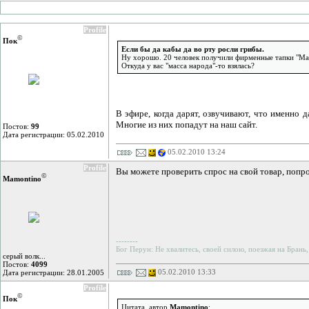
Profile
©
Пок
Eсли бы да кабы да во рту росли грибы.
Ну хорошо. 20 человек получили фирменные тапки "Маяк
Откуда у вас "масса народа"-то взялась?
В эфире, когда дарят, озвучивают, что именно 
Многие из них попадут на наш сайт.
Постов:
99
Дата регистрации: 05.02.2010
05.02.2010 13:24
Profile
Вы можете проверить спрос на свой товар, попро
©
Mamontino
--------
Бог Перун: Не хвалитесь, своей силою, поезжая на Брань,
серый волк...
Постов:
4099
05.02.2010 13:33
Дата регистрации: 28.01.2005
Profile
©
Пок
Цитата, автор
Mamontino
: