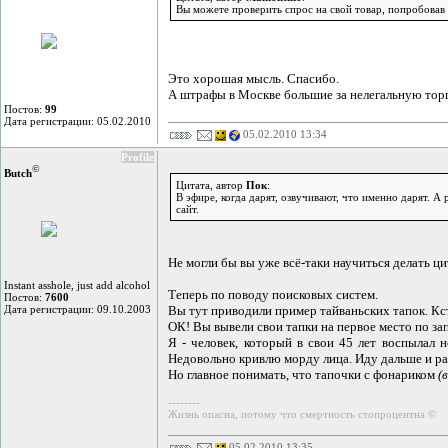
Вы можете проверить спрос на свой товар, попробовав 
Это хорошая мысль. Спасибо.
А штрафы в Москве большие за нелегальную тор
Постов:
99
Дата регистрации: 05.02.2010
05.02.2010 13:34
Profile
©
Butch
Цитата, автор
Пок
:
В эфире, когда дарят, озвучивают, что именно дарят. 
сайт.
Не могли бы вы уже всё-таки научиться делать ци
Instant asshole, just add alcohol
Теперь по поводу поисковых систем.
Постов:
7600
Дата регистрации: 09.10.2003
Вы тут приводили пример тайваньских тапок. Кст
ОК! Вы вывели свои тапки на первое место по за
Я - человек, который в свои 45 лет воспылал 
Недовольно кривлю морду лица. Иду дальше и ра
Но главное понимать, что тапочки с фонариком
(
--------
Жизнь опасна, потому что смертность стопроцентна ©
05.02.2010 13:35