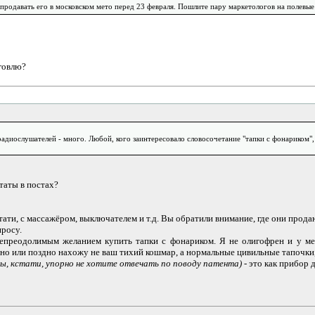
продавать его в московском мето перед 23 февраля. Пошлите пару маркетологов на полевые
говлю?
А радиослушателей - много. Любой, кого заинтересовало словосочетание "тапки с фонариком
таты в постах?
ати, с массажёром, выключателем и т.д. Вы обратили внимание, где они прода
просу.
непреодолимым желанием купить тапки с фонариком. Я не олигофрен и у ме
но или поздно нахожу не ваш тихий кошмар, а нормальные цивильные тапочки,
вы, кстати, упорно не хотите отвечать по поводу патента)
- это как прибор 