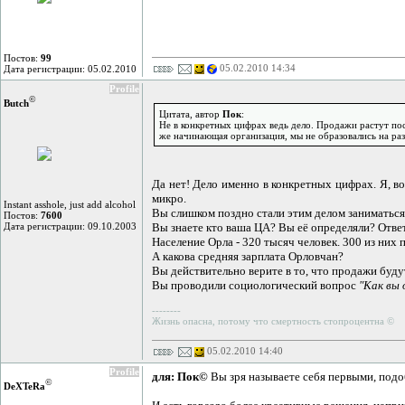
Постов:
99
05.02.2010 14:34
Дата регистрации: 05.02.2010
Profile
©
Butch
Цитата, автор
Пок
:
Не в конкретных цифрах ведь дело. Продажи растут по
же начинающая организация, мы не образовались на раз
Да нет! Дело именно в конкретных цифрах. Я, в
микро.
Instant asshole, just add alcohol
Вы слишком поздно стали этим делом заниматься
Постов:
7600
Дата регистрации: 09.10.2003
Вы знаете кто ваша ЦА? Вы её определяли? Отве
Население Орла - 320 тысяч человек. 300 из них 
А какова средняя зарплата Орловчан?
Вы действительно верите в то, что продажи буду
Вы проводили социологический вопрос
"Как вы 
--------
Жизнь опасна, потому что смертность стопроцентна ©
05.02.2010 14:40
Profile
для: Пок©
Вы зря называете себя первыми, подо
©
DeXTeRа