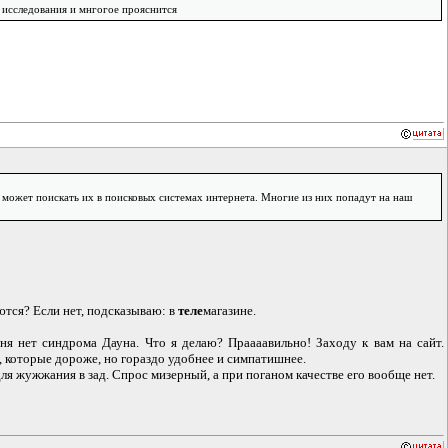
 исследования и мнгогое прояснится
", может поискать их в поисковых системах интернета. Многие из них попадут на наш
ются? Если нет, подсказываю: в
теле
магазине.
ня нет синдрома Дауна. Что я делаю? Праааавильно! Заходу к вам на сайт.
 которые дороже, но гораздо удобнее и симпатишнее.
для жужжания в зад. Спрос мизерный, а при поганом качестве его вообще нет.