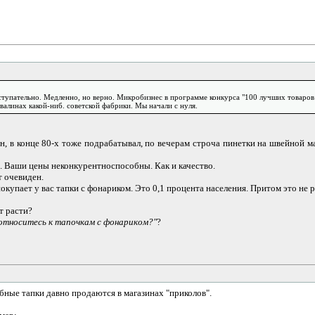
ступательно. Медленно, но верно. Микробизнес в программе конкурса "100 лучших товаров 
валинах какой-ниб. советской фабрики. Мы начали с нуля.
он, в конце 80-х тоже подрабатывал, по вечерам строча пинетки на швейной м
. Ваши цены неконкурентноспособны. Как и качество.
т очевиден.
покупает у вас тапки с фонариком. Это 0,1 процента населения. Притом это не 
т расти?
относитесь к тапочкам с фонариком?"
?
бные тапки давно продаются в магазинах "приколов".