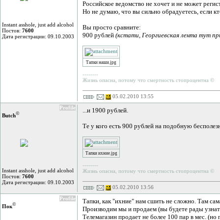
Российское ведомство не хочет и не может регис
Но не думаю, что вы сильно обрадуетесь, если к
Instant asshole, just add alcohol
Вы просто сравните:
Постов:
7600
900 рублей
(кстати, Георгиевская лента тут пр
Дата регистрации: 09.10.2003
Тапки наши.jpg
--------
Жизнь опасна, потому что смертность стопроцентна ©
05.02.2010 13:55
Profile
...и 1900 рублей.
©
Butch
Те у кого есть 900 рублей на подобную бесполезн
Тапки ихние.jpg
--------
Instant asshole, just add alcohol
Жизнь опасна, потому что смертность стопроцентна ©
Постов:
7600
Дата регистрации: 09.10.2003
05.02.2010 13:56
Profile
Тапки, как "ихние" нам сшить не сложно. Там са
©
Пок
Производим мы и продаем (вы будете рады узнать)
Телемагазин продает не более 100 пар в мес. (но 