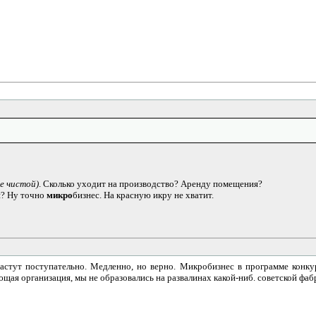
не чистой)
. Сколько уходит на производство? Аренду помещения?
и? Ну точно
микро
бизнес. На красную икру не хватит.
астут поступательно. Медленно, но верно. Микробизнес в программе конку
ющая организация, мы не образовались на развалинах какой-ниб. советской фаб