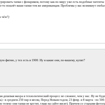
трировать тапки с фонариком, потому как по миру уже есть подобные патенты и
то-то пошлёт ваши тапки тем же американцам. Проблемы у вас возникнут глоба
и чём?)
ую фигню, у тех есть и 1900. Ну и какие они, по-вашему, купят?
мая дешевая махра и технологический процесс не сложнее, чем у нас. Ну не бу
 - в среднем 250 пар в месяц. Перед Новым годом, 23 февр. и 8 марта - по 500.
по телеку они тапки не крутят, тлько на сайте висят). Причем со старыми фото