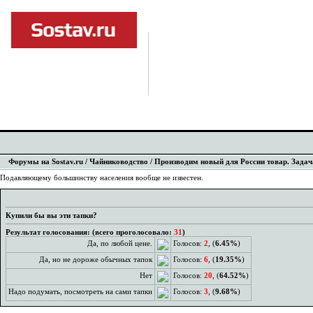
Форумы на Sostav.ru
/
Чайниководство
/ Производим новый для России товар. Задача
Подавляющему большинству населения вообще не известен.
Купили бы вы эти тапки?
Результат голосования: (всего проголосовало:
31
)
Да, по любой цене.
Голосов:
2
, (
6.45%
)
Да, но не дороже обычных тапок
Голосов:
6
, (
19.35%
)
Нет
Голосов:
20
, (
64.52%
)
Надо подумать, посмотреть на сами тапки
Голосов:
3
, (
9.68%
)