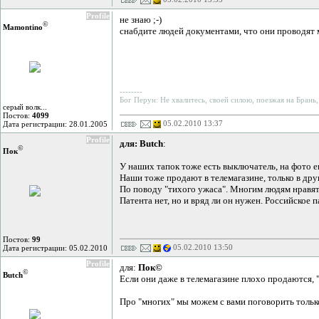
Profile
не знаю ;-)
©
Mamontino
снабдите людей документами, что они проводят м
--------
Бог Перун: Не хвалитесь, своей силою, поезжая на Брань,
серый волк...
Постов:
4099
05.02.2010 13:37
Дата регистрации: 28.01.2005
Profile
для: Butch
:
©
Пок
У наших тапок тоже есть выключатель, на фото ег
Наши тоже продают в телемагазине, только в дру
По поводу "тихого ужаса". Многим людям нравятс
Патента нет, но и вряд ли он нужен. Российское 
Постов:
99
05.02.2010 13:50
Дата регистрации: 05.02.2010
Profile
для:
Пок©
©
Butch
Если они даже в телемагазине плохо продаются, "
Про "многих" мы можем с вами поговорить только