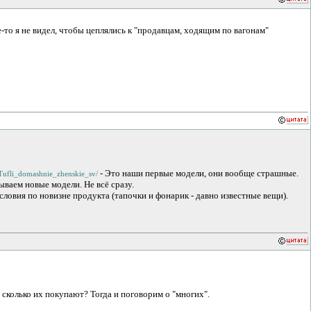
-то я не видел, чтобы цеплялись к "продавцам, ходящим по вагонам"
- Это наши первые модели, они вообще страшные.
5/Tufli_domashnie_zhenskie_sv/
ваем новые модели. Не всё сразу.
условия по новизне продукта (тапочки и фонарик - давно известные вещи).
 сколько их покупают? Тогда и поговорим о "многих".