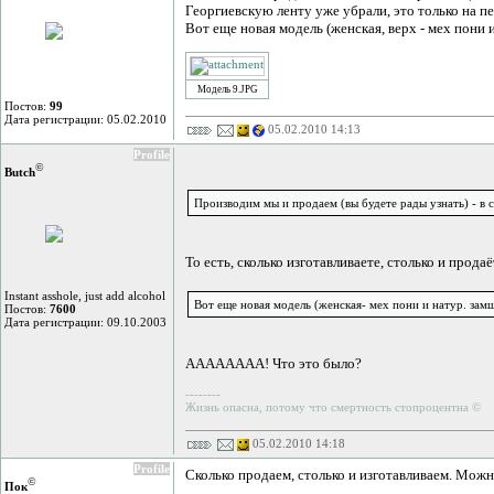
Георгиевскую ленту уже убрали, это только на пе
Вот еще новая модель (женская, верх - мех пони и 
Модель 9.JPG
Постов:
99
Дата регистрации: 05.02.2010
05.02.2010 14:13
Profile
©
Butch
Производим мы и продаем (вы будете рады узнать) - в с
То есть, сколько изготавливаете, столько и продаё
Instant asshole, just add alcohol
Вот еще новая модель (женская- мех пони и натур. замша
Постов:
7600
Дата регистрации: 09.10.2003
АААААААА! Что это было?
--------
Жизнь опасна, потому что смертность стопроцентна ©
05.02.2010 14:18
Profile
Сколько продаем, столько и изготавливаем. Можн
©
Пок