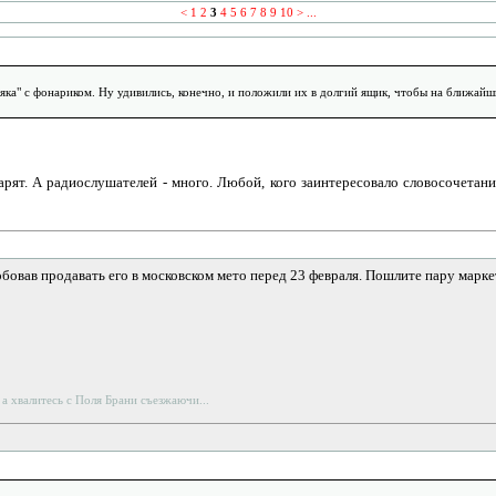
<
1
2
3
4
5
6
7
8
9
10
>
...
а" с фонариком. Ну удивились, конечно, и положили их в долгий ящик, чтобы на ближайший 
дарят. А радиослушателей - много. Любой, кого заинтересовало словосочетан
бовав продавать его в московском мето перед 23 февраля. Пошлите пару марке
 а хвалитесь с Поля Брани съезжаючи...