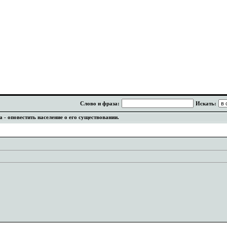
Слово и фраза:
Искать:
 - оповестить население о его существовании.