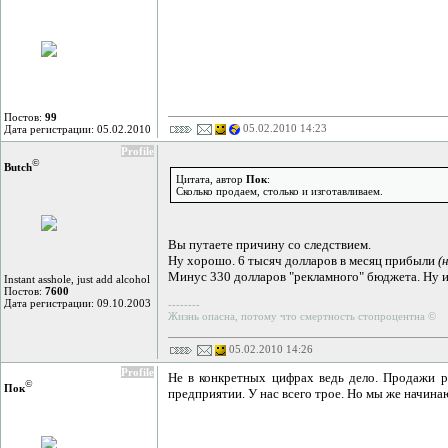
Постов:
99
05.02.2010 14:23
Дата регистрации: 05.02.2010
Profile
©
Butch
Цитата, автор
Пок
:
Сколько продаем, столько и изготавливаем.
Вы путаете причину со следствием.
Ну хорошо. 6 тысяч долларов в месяц прибыли
(
Минус 330 долларов "рекламного" бюджета. Ну 
Instant asshole, just add alcohol
Постов:
7600
Дата регистрации: 09.10.2003
--------
Жизнь опасна, потому что смертность стопроцентна ©
05.02.2010 14:26
Profile
Не в конкретных цифрах ведь дело. Продажи р
©
Пок
предприятии. У нас всего трое. Но мы же начина