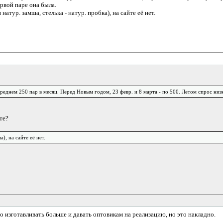
рвой паре она была.
натур. замша, стелька - натур. пробка), на сайте её нет.
реднем 250 пар в месяц. Перед Новым годом, 23 февр. и 8 марта - по 500. Летом спрос низк
те?
), на сайте её нет.
о изготавливать больше и давать оптовикам на реализацию, но это накладно.