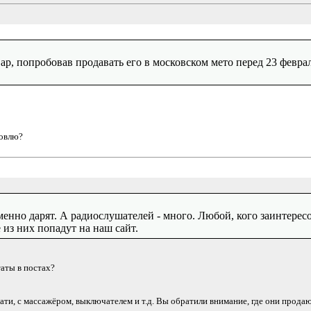
ар, попробовав продавать его в московском мето перед 23 февр
говлю?
именно дарят. А радиослушателей - много. Любой, кого заинтере
из них попадут на наш сайт.
таты в постах?
ти, с массажёром, выключателем и т.д. Вы обратили внимание, где они продаю