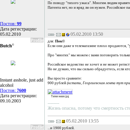
По поводу "тихого ужаса". Многим людям нравятс
Патента нет, но и вряд ли он нужен. Российское п
Постов:
99
Дата регистрации:
05.02.2010
05.02.2010 13:50
Profile
для:
Пок©
©
Butch
Если они даже в телемагазине плохо продаются, "у
Про "многих" мы можем с вами поговорить только 
Российское ведомство не хочет и не может регист
Но не думаю, что вы сильно обрадуетесь, если кт
Вы просто сравните:
Instant asshole, just add
900 рублей
(кстати, Георгиевская лента тут при
alcohol
Постов:
7600
Дата регистрации:
Тапки наши.jpg
09.10.2003
--------
Жизнь опасна, потому что смертность с
05.02.2010 13:55
Profile
...и 1900 рублей.