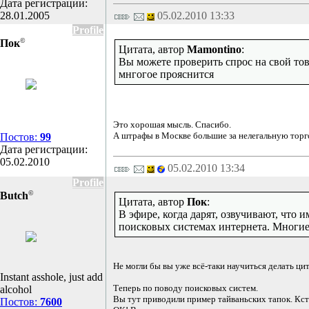
Дата регистрации:
28.01.2005
05.02.2010 13:33
Profile
©
Пок
Цитата, автор
Mamontino
:
Вы можете проверить спрос на свой тов
мнгогое прояснится
Это хорошая мысль. Спасибо.
А штрафы в Москве большие за нелегальную тор
Постов:
99
Дата регистрации:
05.02.2010
05.02.2010 13:34
Profile
©
Butch
Цитата, автор
Пок
:
В эфире, когда дарят, озвучивают, что 
поисковых системах интернета. Многие 
Не могли бы вы уже всё-таки научиться делать ци
Instant asshole, just add
Теперь по поводу поисковых систем.
alcohol
Вы тут приводили пример тайваньских тапок. Кста
Постов:
7600