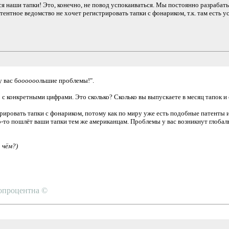
я наши тапки! Это, конечно, не повод успокаиваться. Мы постоянно разрабаты
атентное ведомство не хочет регистрировать тапки с фонариком, т.к. там есть 
 вас б
оооооо
льшие проблемы!".
с конкретными цифрами. Это сколько? Сколько вы выпускаете в месяц тапок и 
рировать тапки с фонариком, потому как по миру уже есть подобные патенты и 
о-то пошлёт ваши тапки тем же американцам. Проблемы у вас возникнут глобал
 чём?)
топроцентна ©