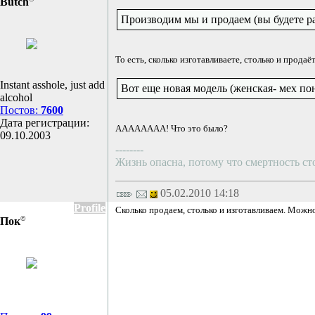
Butch
Производим мы и продаем (вы будете рад
То есть, сколько изготавливаете, столько и продаё
Instant asshole, just add
Вот еще новая модель (женская- мех пони
alcohol
Постов:
7600
Дата регистрации:
АААААААА! Что это было?
09.10.2003
--------
Жизнь опасна, потому что смертность с
05.02.2010 14:18
Profile
Сколько продаем, столько и изготавливаем. Можно
©
Пок