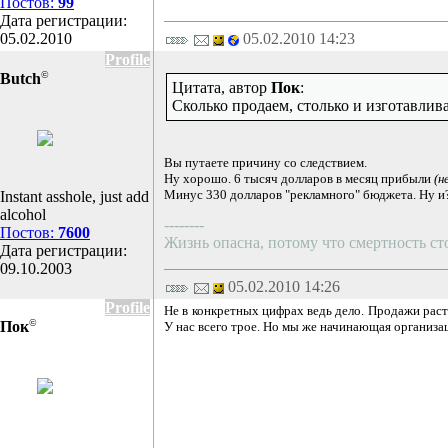
Постов:
99
Дата регистрации:
05.02.2010
05.02.2010 14:23
Profile
©
Butch
Цитата, автор
Пок
:
Сколько продаем, столько и изготавлив
Вы путаете причину со следствием.
Ну хорошо. 6 тысяч долларов в месяц прибыли
(н
Минус 330 долларов "рекламного" бюджета. Ну и
Instant asshole, just add
alcohol
--------
Постов:
7600
Жизнь опасна, потому что смертность с
Дата регистрации:
09.10.2003
05.02.2010 14:26
Profile
Не в конкретных цифрах ведь дело. Продажи раст
©
Пок
У нас всего трое. Но мы же начинающая организац