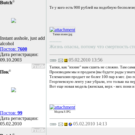
©
Butch
Те у кого есть 900 рублей на подобную бесполезну
Тапки ихние.jpg
Instant asshole, just add
--------
alcohol
Жизнь опасна, потому что смертность с
Постов:
7600
Дата регистрации:
09.10.2003
05.02.2010 13:56
Profile
Тапки, как "ихние" нам сшить не сложно. Там сам
©
Пок
Производим мы и продаем (вы будете рады узнать) 
Телемагазин продает не более 100 пар в мес. (но 
Георгиевскую ленту уже убрали, это только на пе
Вот еще новая модель (женская, верх - мех пони и н
Постов:
99
Модель 9.JPG
Дата регистрации:
05.02.2010
05.02.2010 14:13
Profile
©