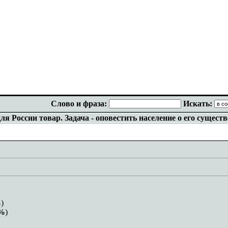
Слово и фраза:
Искать:
я России товар. Задача - оповестить население о его сущест
%
)
2%
)