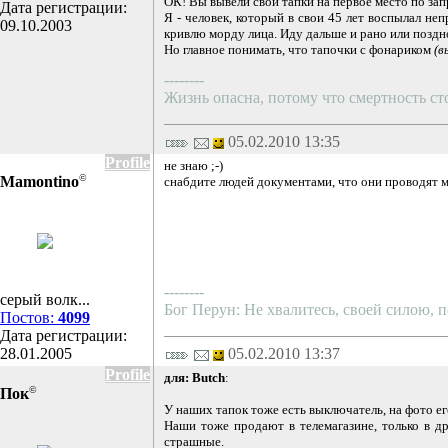
ОК! Вы вывели свои тапки на первое место по зап
Дата регистрации:
Я - человек, который в свои 45 лет воспылал не
09.10.2003
кривлю морду лица. Иду дальше и рано или поздн
Но главное понимать, что тапочки с фонариком
(в
--------
Жизнь опасна, потому что смертность с
05.02.2010 13:35
Profile
не знаю ;-)
©
Mamontino
снабдите людей документами, что они проводят ма
--------
серый волк...
Бог Перун: Не хвалитесь, своей силою, п
Постов:
4099
Дата регистрации:
28.01.2005
05.02.2010 13:37
Profile
для: Butch
:
©
Пок
У наших тапок тоже есть выключатель, на фото его
Наши тоже продают в телемагазине, только в д
страшные.