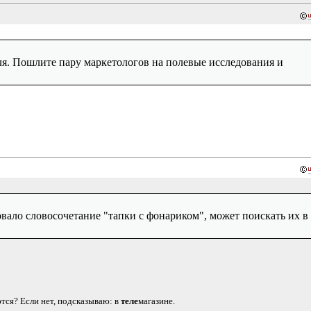
аля. Пошлите пару маркетологов на полевые исследования и
совало словосочетание "тапки с фонариком", может поискать их в
тся? Если нет, подсказываю: в
теле
магазине.