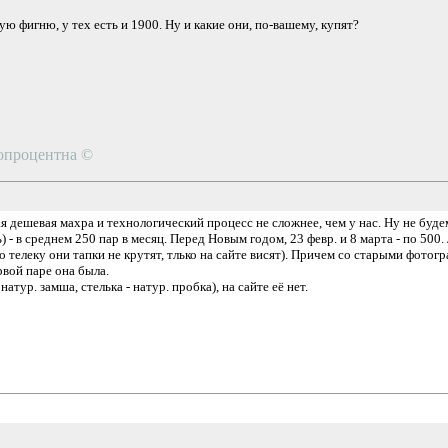
ю фигню, у тех есть и 1900. Ну и какие они, по-вашему, купят?
топроцентна ©
ая дешевая махра и технологический процесс не сложнее, чем у нас. Ну не бу
- в среднем 250 пар в месяц. Перед Новым годом, 23 февр. и 8 марта - по 500. 
по телеку они тапки не крутят, тлько на сайте висят). Причем со старыми фотог
рвой паре она была.
атур. замша, стелька - натур. пробка), на сайте её нет.