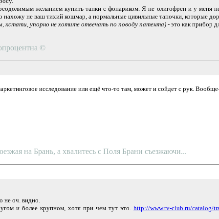
росу.
преодолимым желанием купить тапки с фонариком. Я не олигофрен и у меня н
о нахожу не ваш тихий кошмар, а нормальные цивильные тапочки, которые дор
ы, кстати, упорно не хотите отвечать по поводу патента)
- это как прибор д
топроцентна ©
ркетинговое исследование или ещё что-то там, может и сойдет с рук. Вообще-
оезжая на Брань, а хвалитесь с Поля Брани съезжаючи...
 не оч. видно.
ругом и более крупном, хотя при чем тут это.
http://www.tv-club.ru/catalog/