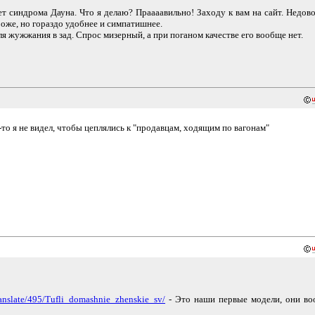
ет синдрома Дауна. Что я делаю? Праааавильно! Заходу к вам на сайт. Недов
оже, но гораздо удобнее и симпатишнее.
ля жужжания в зад. Спрос мизерный, а при поганом качестве его вообще нет.
то я не видел, чтобы цеплялись к "продавцам, ходящим по вагонам"
translate/495/Tufli_domashnie_zhenskie_sv/
- Это наши первые модели, они в