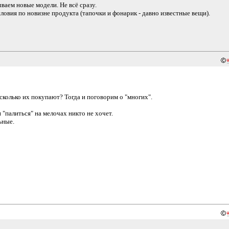
ваем новые модели. Не всё сразу.
условия по новизне продукта (тапочки и фонарик - давно известные вещи).
сколько их покупают? Тогда и поговорим о "многих".
"палиться" на мелочах никто не хочет.
ьные.