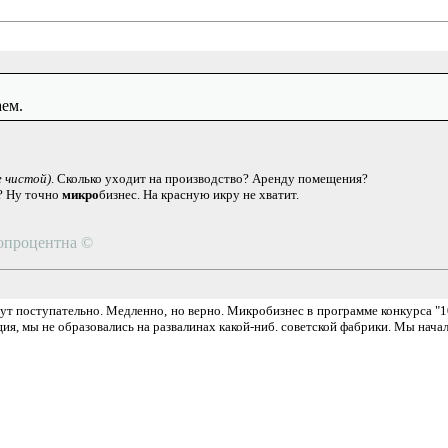
аем.
е чистой)
. Сколько уходит на производство? Аренду помещения?
? Ну точно
микро
бизнес. На красную икру не хватит.
топроцентна ©
ут поступательно. Медленно, но верно. Микробизнес в программе конкурса "
ия, мы не образовались на развалинах какой-ниб. советской фабрики. Мы начал