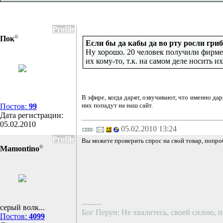
Profile
©
Пок
Eсли бы да кабы да во рту росли гри
Ну хорошо. 20 человек получили фирме
их кому-то, т.к. на самом деле носить и
В эфире, когда дарят, озвучивают, что именно да
них попадут на наш сайт.
Постов:
99
Дата регистрации:
05.02.2010
05.02.2010 13:24
Profile
Вы можете проверить спрос на свой товар, попро
©
Mamontino
--------
серый волк...
Бог Перун: Не хвалитесь, своей силою, п
Постов:
4099