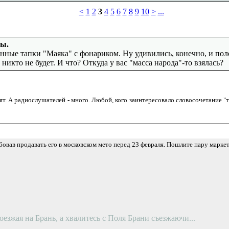
<
1
2
3
4
5
6
7
8
9
10
>
...
бы.
нные тапки "Маяка" с фонариком. Ну удивились, конечно, и по
х никто не будет. И что? Откуда у вас "масса народа"-то взялась?
рят. А радиослушателей - много. Любой, кого заинтересовало словосочетание 
бовав продавать его в московском мето перед 23 февраля. Пошлите пару марке
оезжая на Брань, а хвалитесь с Поля Брани съезжаючи...