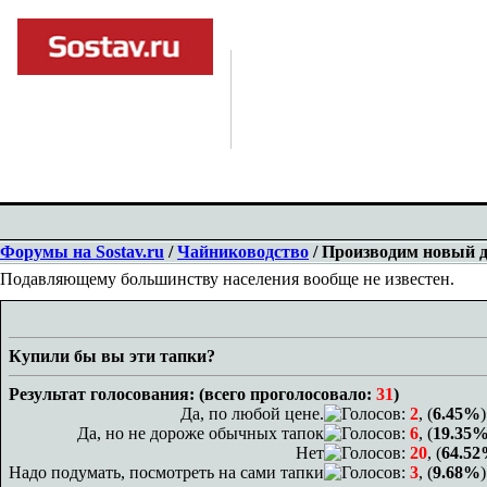
Форумы на Sostav.ru
/
Чайниководство
/ Производим новый дл
Подавляющему большинству населения вообще не известен.
Купили бы вы эти тапки?
Результат голосования: (всего проголосовало:
31
)
Да, по любой цене.
Голосов:
2
, (
6.45%
)
Да, но не дороже обычных тапок
Голосов:
6
, (
19.35
Нет
Голосов:
20
, (
64.5
Надо подумать, посмотреть на сами тапки
Голосов:
3
, (
9.68%
)