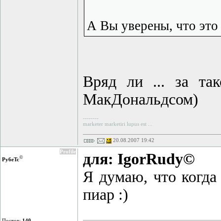
А Вы уверены, что это
Вряд ли ... за та
МакДональдсом)
--------
marketer marketiri lupus est ...
20.08.2007 19:42
Profile
для: IgorRudy©
©
Py6eTc
Я думаю, что когда
пиар :)
Постов:
140