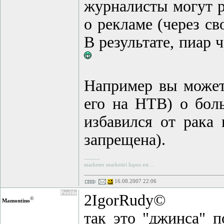
журналисты могут р
о рекламе (через с
В результате, пиар 
Например вы может
его на НТВ) о бол
избавился от рака
запрещена).
--------
marketer marketiri lupus est ...
16.08.2007 22:06
Profile
2IgorRudy©
©
Mamontino
так это "джинса" п