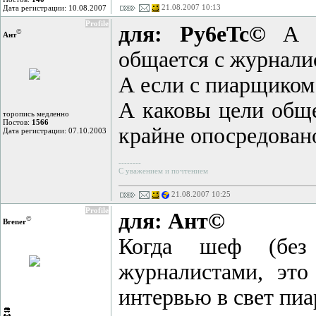
21.08.2007 10:13
Дата регистрации: 10.08.2007
Profile
для: Py6eTc©
А ко
©
Ант
общается с журналис
А если с пиарщиком 
А каковы цели обще
торопись медленно
Постов:
1566
крайне опосредовано
Дата регистрации: 07.10.2003
--------
С уважением и почтением
21.08.2007 10:25
Profile
для: Ант©
©
Brener
Когда шеф (без 
журналистами, это
интервью в свет пиа