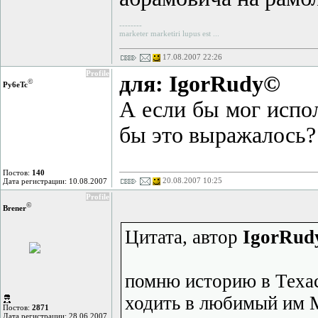
--------
marketer marketiri lupus est ...
17.08.2007 22:26
Profile
для: IgorRudy©
©
Py6eTc
А если бы мог испол
бы это выражалось?
Постов:
140
20.08.2007 10:25
Дата регистрации: 10.08.2007
Profile
©
Brener
Цитата, автор
IgorRud
помню историю в Техас
ходить в любимый им М
Постов:
2871
Дата регистрации: 28.06.2007