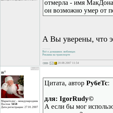
отмерла - имя МакДона
он возможно умер от по
А Вы уверены, что 
--------
Всё о домашних любимцах
Реклама на транспорте
20.08.2007 11:54
Profile
©
IR
Цитата, автор
Py6eTc
:
для: IgorRudy©
Маркетолог - международник
Постов:
5658
А если бы мог использо
Дата регистрации: 27.01.2007