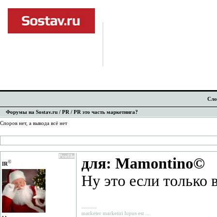
Сло
Форумы на Sostav.ru
/
PR
/ PR это часть маркетинга?
Споров нет, а вывода всё нет
Profile
для: Mamontino©
©
IR
Ну это если только 
--------
marketer marketiri lupus est ...