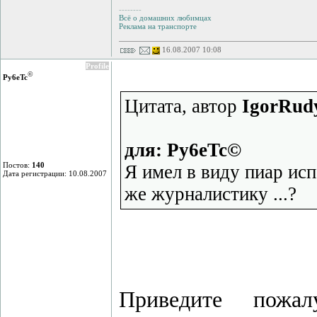
--------
Всё о домашних любимцах
Реклама на транспорте
16.08.2007 10:08
Profile
©
Py6eTc
Цитата, автор
IgorRud
для: Py6eTc©
Постов:
140
Я имел в виду пиар ис
Дата регистрации: 10.08.2007
же журналистику ...?
Приведите пожал