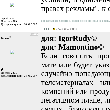
правах рекламы", к 
--------
серый волк...
Бог Перун: Не хвалитесь, своей силою, поезжая на Брань,
Постов:
4099
Дата регистрации: 28.01.2005
17.08.2007 08:48
Profile
для: IgorRudy©
©
Brener
для: Mamontino©
Если говорить пр
матерале будет ука
случайно попадающи
Постов:
2871
Дата регистрации: 28.06.2007
телематериалах и
компаний или проду
негативном плане, л
самых благородн