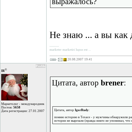
выражалось?
Не знаю ... а вы как
--------
marketer marketiri lupus est ...
20.08.2007 19:41
Profile
©
IR
Цитата, автор
brener
:
Маркетолог - международник
Постов:
5658
Цитата, автор
IgorRudy
:
Дата регистрации: 27.01.2007
помню историю в Техасе - у мужчины обнаружили рак 
истории не вырезали (правда никто не упоминал, что 