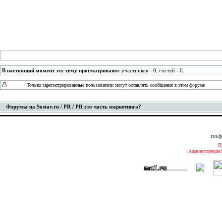
В настоящий момент эту тему просматривают:
участников - 0, гостей - 0.
Только зарегистрированные пользователи могут оставлять сообщения в этом форуме
Форумы на Sostav.ru
/
PR
/ PR это часть маркетинга?
тел/ф
П
Администрация S