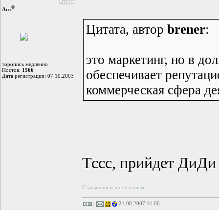
Profile
©
Ант
Цитата, автор
brener
:
это маркетинг, но в до
торопись медленно
Постов:
1566
обеспечивает репутаци
Дата регистрации: 07.10.2003
коммерческая сфера де
Тссс, прийдет ДиДи 
--------
С уважением и почтением
21.08.2007 11:00