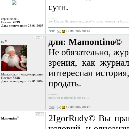
сути.
--------
серый волк...
Бог Перун: Не хвалитесь, своей силою, поезжая на Брань,
Постов:
4099
Дата регистрации: 28.01.2005
17.08.2007 00:13
Profile
для: Mamontino©
©
IR
Не обязательно, жур
зрения, как журнал
интересная история
Маркетолог - международник
Постов:
5658
продать.
Дата регистрации: 27.01.2007
--------
marketer marketiri lupus est ...
17.08.2007 00:47
Profile
2IgorRudy© Вы прав
©
Mamontino
условий, и однозна