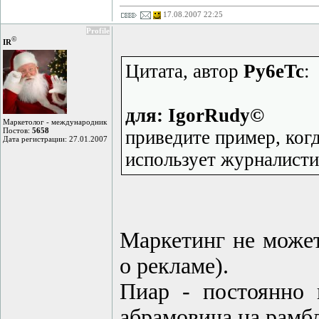
17.08.2007 22:25
Profile
©
IR
Цитата, автор
Py6eTc
:
для: IgorRudy©
Маркетолог - международник
Постов:
5658
приведите пример, ког
Дата регистрации: 27.01.2007
использует журналисти
Маркетинг не может
о рекламе).
Пиар - постоянно 
абрамовича на рамб