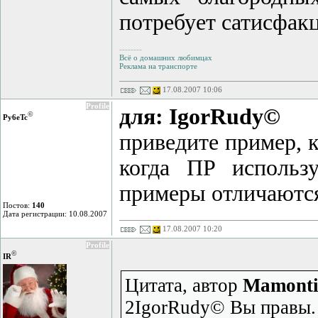
потребует сатисфак
--------
Всё о домашних любимцах
Реклама на транспорте
17.08.2007 10:06
Profile
для: IgorRudy©
©
Py6eTc
приведите пример, 
когда ПР использ
примеры отличаются
Постов:
140
Дата регистрации: 10.08.2007
17.08.2007 10:20
Profile
©
IR
Цитата, автор
Mamonti
2IgorRudy© Вы правы. 