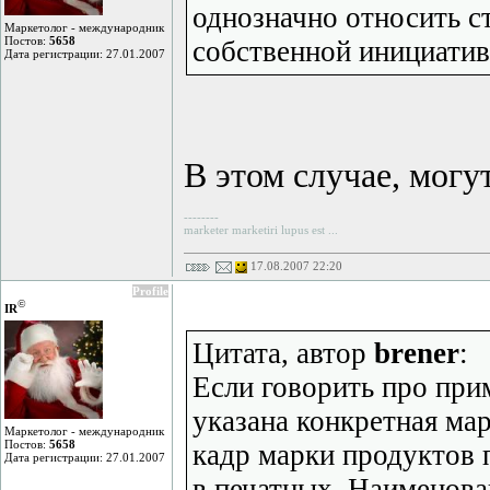
однозначно относить с
Маркетолог - международник
Постов:
5658
собственной инициатив
Дата регистрации: 27.01.2007
В этом случае, могу
--------
marketer marketiri lupus est ...
17.08.2007 22:20
Profile
©
IR
Цитата, автор
brener
:
Если говорить про прим
указана конкретная ма
Маркетолог - международник
Постов:
5658
кадр марки продуктов 
Дата регистрации: 27.01.2007
в печатных. Наименова