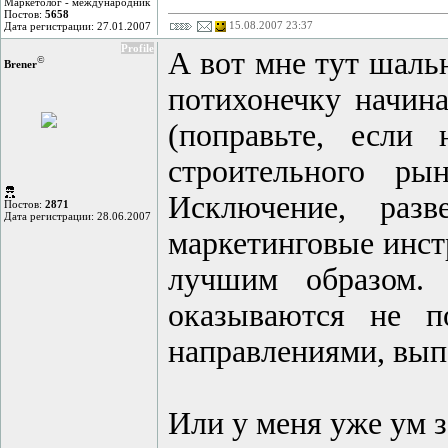
Маркетолог - международник
Постов:
5658
15.08.2007 23:37
Дата регистрации: 27.01.2007
Profile
А вот мне тут шаль
©
Brener
потихонечку начина
(поправьте, если
строительного ры
Исключение, ра
Постов:
2871
Дата регистрации: 28.06.2007
маркетинговые инст
лучшим образом.
оказываются не п
направлениями, вы
Или у меня уже ум з