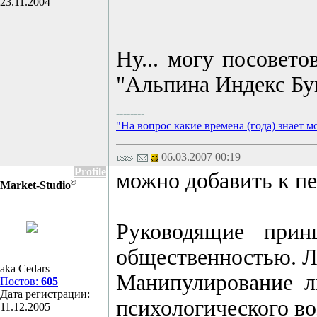
23.11.2004
Ну... могу посовет
"Альпина Индекс Бу
--------
"На вопрос какие времена (года) знает мо
06.03.2007 00:19
Profile
можно добавить к п
©
Market-Studio
Руководящие прин
общественностью. Ли
aka Cedars
Манипулирование л
Постов:
605
Дата регистрации:
психологического во
11.12.2005