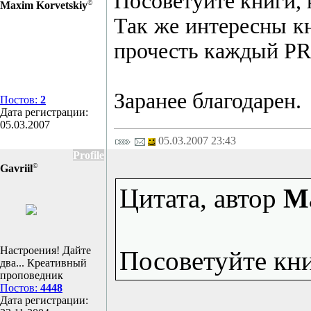
Посоветуйте книги, 
©
Maxim Korvetskiy
Так же интересны к
прочесть каждый P
Заранее благодарен.
Постов:
2
Дата регистрации:
05.03.2007
05.03.2007 23:43
Profile
©
Gavriil
Цитата, автор
Ma
Настроения! Дайте
Посоветуйте кни
два... Креативный
проповедник
Постов:
4448
Дата регистрации: