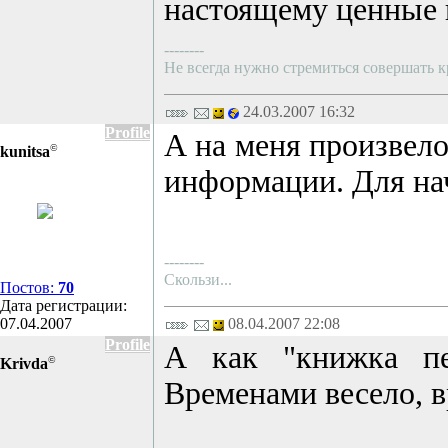
настоящему ценные 
--------
Не всегда нужно стремиться совершать кр
24.03.2007 16:32
Profile
А на меня произвело
©
kunitsa
информации. Для на
--------
Скользи...
Постов:
70
Дата регистрации:
07.04.2007
08.04.2007 22:08
Profile
А как "книжка пе
©
Krivda
Временами весело, 