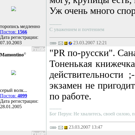
Уж очень много спор
--------
торопись медленно
С уважением и почтением
Постов:
1566
Дата регистрации:
07.10.2003
23.03.2007 12:21
Profile
"PR по-русски". Сан
©
Mamontino
Тоненькая книжечка,
действительности ;
экзамен не пригодит
серый волк...
по работе.
Постов:
4099
Дата регистрации:
28.01.2005
--------
Бог Перун: Не хвалитесь, своей силою, п
23.03.2007 13:47
Profile