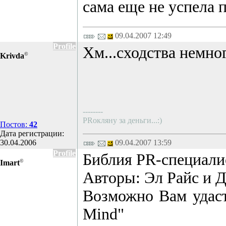
сама еще не успела п
09.04.2007 12:49
Profile
Хм...сходства немно
©
Krivda
--------
PRокляну за деньги...:)
Постов:
42
Дата регистрации:
30.04.2006
09.04.2007 13:59
Profile
Библия PR-специалис
©
Imart
Авторы: Эл Райс и Д
Возможно Вам удастс
Mind"