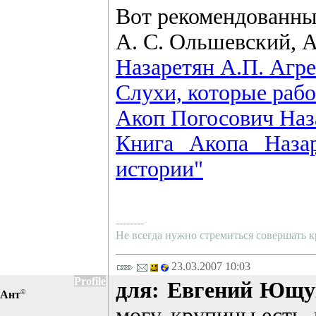
Вот рекомендованны
А. С. Ольшевский
Назаретян А.П. Агре
Слухи, которые ра
Акоп Погосович Наз
Книга Акопа Назар
истории"
--------
Не всегда нужно стремиться совершать кр
23.03.2007 10:03
Profile
для: Евгений Ющ
©
Ант
могу, крупицы есть,