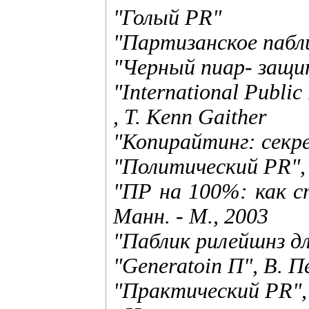
"Голый PR"
"Партизанское пабл
"Черный пиар- защи
"International Public 
, T. Kenn Gaither
"Копирайтинг: секр
"Политический PR",
"ПР на 100%: как с
Манн. - М., 2003
"Паблик рилейшнз дл
"Generatoin П", В. П
"Практический PR",