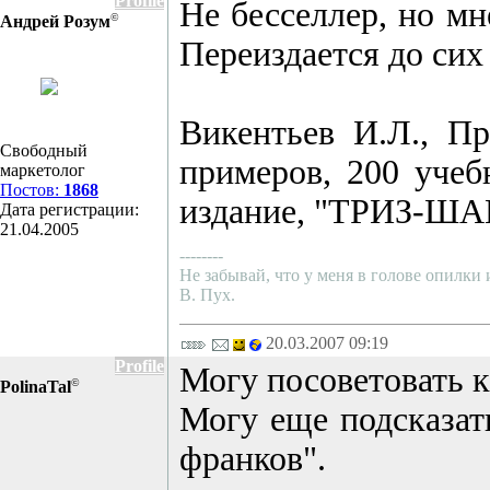
Profile
Не бесселлер, но мн
©
Андрей Розум
Переиздается до сих
Викентьев И.Л., Пр
Свободный
примеров, 200 учеб
маркетолог
Постов:
1868
издание, "ТРИЗ-ШАНС
Дата регистрации:
21.04.2005
--------
Не забывай, что у меня в голове опилки
В. Пух.
20.03.2007 09:19
Profile
Могу посоветовать к
©
PolinaTal
Могу еще подсказать
франков".