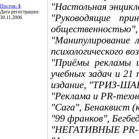
"Настольная энцикло
Постов:
3
Дата регистрации:
"Руководящие при
30.11.2006
общественностью", 
"Манипулирование 
психологического воз
"Приёмы рекламы и 
учебных задач и 21 
издание, "ТРИЗ-ШАНС
"Реклама и PR-техн
"Сага", Бенаквист (
"99 франков", Бегбе
"НЕГАТИВНЫЕ PR-ТЕ