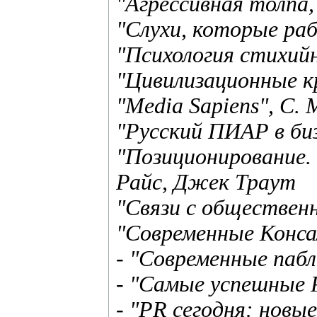
"Агрессивная толпа,
"Слухи, которые р
"Психология стихийн
"Цивилизационные к
"Media Sapiens", C.
"Русский ПИАР в биз
"Позиционирование. Б
Райс, Джек Траут
"Связи с обществен
"Современные Конса
- "Современные пабл
- "Самые успешные 
- "PR сегодня: новы